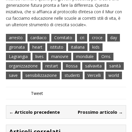
generazione futura pronta a fare la differenza. Questa
iniziativa, che si affianca al protocollo d’intesa con il Miur con
cui facciamo educazione nelle scuole ai corretti stili di vita, è
un ulteriore strumento di crescita sociale».
arresto
cardiaco
Comitato
cri
croce
day
gironata
heart
istituto
italiana
kids
Lagrangia
lives
manovre
mondiale
Oms
organizzazione
restart
Rossa
salvavita
sanità
save
sensibilizzazione
studenti
Vercelli
world
Tweet
← Articolo precedente
Prossimo articolo →
Articoli correlati