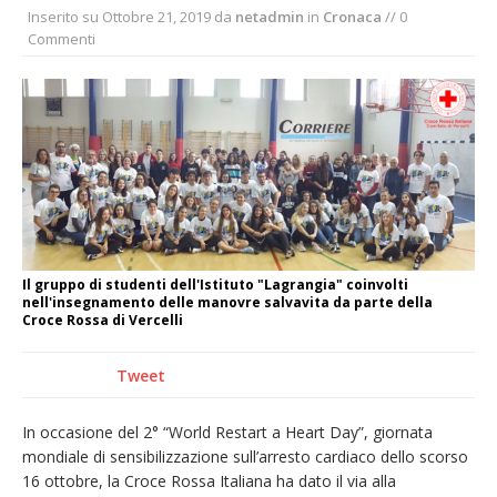
Inserito su
Ottobre 21, 2019
da
netadmin
in
Cronaca
// 0
Nuovo fronte delle fiamme: vasto incendio
Commenti
alle pendici del Monte Barone
Centinaia di vercellesi a Oropa per il
pellegrinaggio diocesano
Intervento dei vigili del fuoco per un
incendio di sterpaglie a Caresanablot
Dieci anni fa l’ingresso a Vercelli
dell’arcivescovo mons. Marco Arnolfo
Il gruppo di studenti dell'Istituto "Lagrangia" coinvolti
nell'insegnamento delle manovre salvavita da parte della
Croce Rossa di Vercelli
Tweet
In occasione del 2° “World Restart a Heart Day”, giornata
mondiale di sensibilizzazione sull’arresto cardiaco dello scorso
16 ottobre, la Croce Rossa Italiana ha dato il via alla