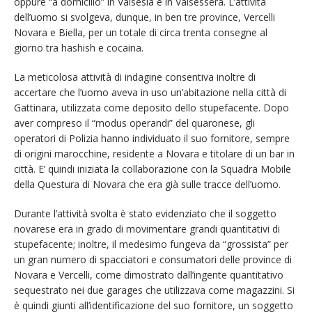
oppure “a domicilio” in Valsesia e in Valsessera. L’attività
dell’uomo si svolgeva, dunque, in ben tre province, Vercelli
Novara e Biella, per un totale di circa trenta consegne al
giorno tra hashish e cocaina.
La meticolosa attività di indagine consentiva inoltre di
accertare che l’uomo aveva in uso un’abitazione nella città di
Gattinara, utilizzata come deposito dello stupefacente. Dopo
aver compreso il “modus operandi” del quaronese, gli
operatori di Polizia hanno individuato il suo fornitore, sempre
di origini marocchine, residente a Novara e titolare di un bar in
città. E’ quindi iniziata la collaborazione con la Squadra Mobile
della Questura di Novara che era già sulle tracce dell’uomo.
Durante l’attività svolta è stato evidenziato che il soggetto
novarese era in grado di movimentare grandi quantitativi di
stupefacente; inoltre, il medesimo fungeva da “grossista” per
un gran numero di spacciatori e consumatori delle province di
Novara e Vercelli, come dimostrato dall’ingente quantitativo
sequestrato nei due garages che utilizzava come magazzini. Si
è quindi giunti all’identificazione del suo fornitore, un soggetto