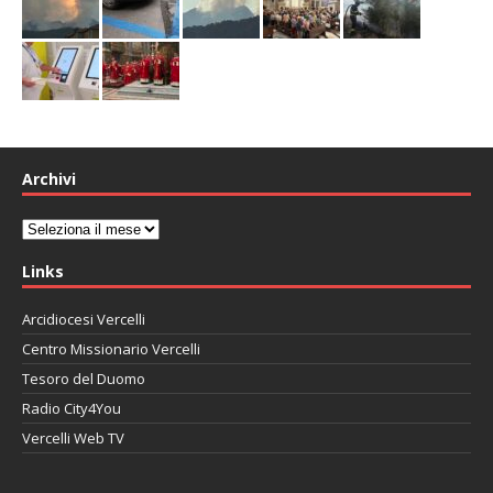
Archivi
Archivi
Links
Arcidiocesi Vercelli
Centro Missionario Vercelli
Tesoro del Duomo
Radio City4You
Vercelli Web TV
автоновости
Mazda CX-90
Volkswagen Taos
Lexus LC 500