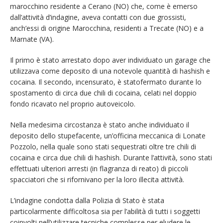
marocchino residente a Cerano (NO) che, come è emerso
dall’attività d’indagine, aveva contatti con due grossisti,
anch’essi di origine Marocchina, residenti a Trecate (NO) e a
Marnate (VA).
Il primo è stato arrestato dopo aver individuato un garage che
utilizzava come deposito di una notevole quantità di hashish e
cocaina. Il secondo, incensurato, è statofermato durante lo
spostamento di circa due chili di cocaina, celati nel doppio
fondo ricavato nel proprio autoveicolo.
Nella medesima circostanza è stato anche individuato il
deposito dello stupefacente, un’officina meccanica di Lonate
Pozzolo, nella quale sono stati sequestrati oltre tre chili di
cocaina e circa due chili di hashish. Durante l’attività, sono stati
effettuati ulteriori arresti (in flagranza di reato) di piccoli
spacciatori che si rifornivano per la loro illecita attività.
L’indagine condotta dalla Polizia di Stato è stata
particolarmente difficoltosa sia per l’abilità di tutti i soggetti
coinvolti nell’utilizzare tecniche complesse per eludere le