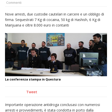
Commenti
fronte. Evacuato il rifugio e chiusi tutti i
sentieri
Nove arresti, due custodie cautelari in carcere e un obbligo di
firma. Sequestrati 7 Kg di cocaina, 50 kg di Hashish, 6 Kg di
Vercelli: in alcune vie nuova tracciatura delle
Marijuana e oltre 8.000 euro in contanti
zone blu
Nuovo fronte delle fiamme: vasto incendio
alle pendici del Monte Barone
Dieci anni fa l’ingresso a Vercelli
dell’arcivescovo mons. Marco Arnolfo
La conferenza stampa in Questura
Tweet
Importante operazione antidroga conclusasi con numerosi
arresti e provvedimenti, è stata condotta in porto dalla