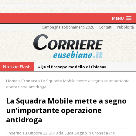
MENU
Campagna abbonamenti 2026
Contatti
Pubblicità
Notizie Flash
«Quel Presepe modello di Chiesa»
Tutto pronto per la 73ª Giornata del
Home
»
Cronaca
»
La Squadra Mobile mette a segno un’importante
Ringraziamento: convegno, messa e
operazione antidroga
mercatino agricolo
La Squadra Mobile mette a segno
Il Piemonte ha avviato la richiesta di calamità
un’importante operazione
naturale per la siccità estrema e gli incendi
antidroga
Crisi idrica: il Comune di Vercelli introduce
alcune limitazioni all’utilizzo dell’acqua
Inserito su
Ottobre 22, 2018
da
Luca Sogno
in
Cronaca
// 0
Incendio sul Monte Barone: si estende il