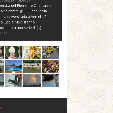
ca Sogno in Speciali
versità del Piemonte Orientale si
 a celebrare gli 800 anni della
nza universitaria a Vercelli. Per
to Upo e Meic stanno
borando a una serie di
[...]
mmenti