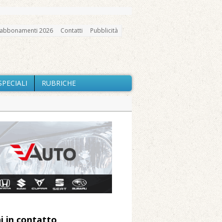
abbonamenti 2026
Contatti
Pubblicità
SPECIALI
RUBRICHE
gno, messa e mercatino agricolo
a Fondazione Marazzato
ne: «Misura precauzionale e
a soddisfazione della Pro Loco
i in contatto
 Arnolfo