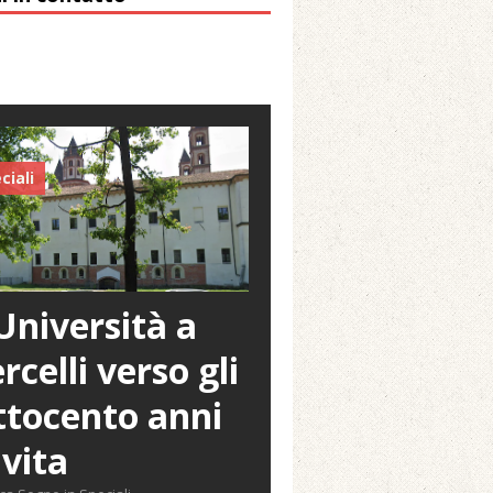
ciali
Università a
rcelli verso gli
tocento anni
 vita