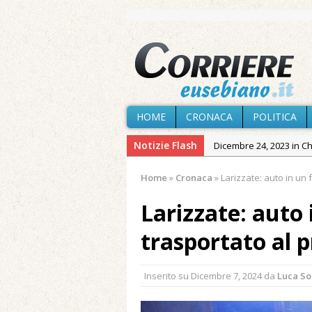
HOME
CRONACA
POLITICA
Notizie Flash
Dicembre 24, 2023 in C
Novembre 10, 2023 in 
Home
»
Cronaca
»
Larizzate: auto in un 
Agosto 8, 2026 in Cron
Larizzate: auto 
Agosto 7, 2026 in Cron
Agosto 7, 2026 in Cron
trasportato al 
provvisoria»
Agosto 7, 2026 in Cron
Inserito su
Dicembre 7, 2024
da
Luca S
Agosto 7, 2026 in Paesi
Maggio 11, 2024 in Spec