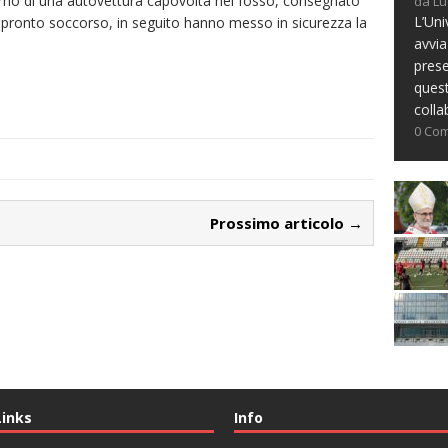
interno di una autovettura capovolta nel fosso, consegnato
da Lu
L’Uni
l pronto soccorso, in seguito hanno messo in sicurezza la
avvia
prese
ques
colla
0 Co
Prossimo articolo →
Links
Info