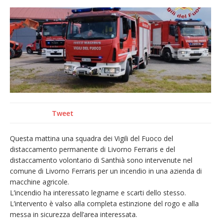
provvisoria»
La Pro verso l’avvio della Stagione
La Regione stanzia oltre 38mila euro per il
carnevale di Santhià. La soddisfazione della
Pro Loco
Dieci anni fa l’ingresso a Vercelli
dell’arcivescovo mons. Marco Arnolfo
Tweet
Questa mattina una squadra dei Vigili del Fuoco del
distaccamento permanente di Livorno Ferraris e del
distaccamento volontario di Santhià sono intervenute nel
comune di Livorno Ferraris per un incendio in una azienda di
macchine agricole.
L’incendio ha interessato legname e scarti dello stesso.
L’intervento è valso alla completa estinzione del rogo e alla
messa in sicurezza dell’area interessata.