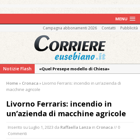
MENU
Campagna abbonamenti 2026
Contatti
Pubblicità
Notizie Flash
«Quel Presepe modello di Chiesa»
Tutto pronto per la 73ª Giornata del
Home
»
Cronaca
»
Livorno Ferraris: incendio in un’azienda di
Ringraziamento: convegno, messa e
macchine agricole
mercatino agricolo
Livorno Ferraris: incendio in
Estate di sagre anche per i mezzi storici della
un’azienda di macchine agricole
collezione della Fondazione Marazzato
Pro vs Saluzzo, amichevole di buon riscontro
Inserito su
Luglio 1, 2023
da
Raffaella Lanza
in
Cronaca
// 0
Piscina ex Enal non balneabile dopo i controlli
Commenti
dell’Asl. Il Comune: «Misura precauzionale e