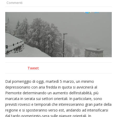
Commenti
nubifragio di venerdì
Estate di sagre anche per i mezzi storici della
collezione della Fondazione Marazzato
Pro vs Saluzzo, amichevole di buon riscontro
Piscina ex Enal non balneabile dopo i controlli
dell’Asl. Il Comune: «Misura precauzionale e
provvisoria»
Dieci anni fa l’ingresso a Vercelli
dell’arcivescovo mons. Marco Arnolfo
Tweet
Dal pomeriggio di oggi, martedì 5 marzo, un minimo
depressionario con aria fredda in quota si avvicinerà al
Piemonte determinando un aumento dell’instabilità, più
marcata in serata sui settori orientali. In particolare, sono
previsti rovesci e temporali che interesseranno gran parte della
regione e si sposteranno verso est, andando ad intensificarsi
dal tardo pomeriggio-sera sulle pianure orientali. In