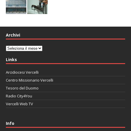
Archivi
Archivi
Links
Arcidiocesi Vercelli
Centro Missionario Vercelli
Tesoro del Duomo
Radio City4You
Vercelli Web TV
автоновости
Mazda CX-90
Volkswagen Taos
Lexus LC 500
Info