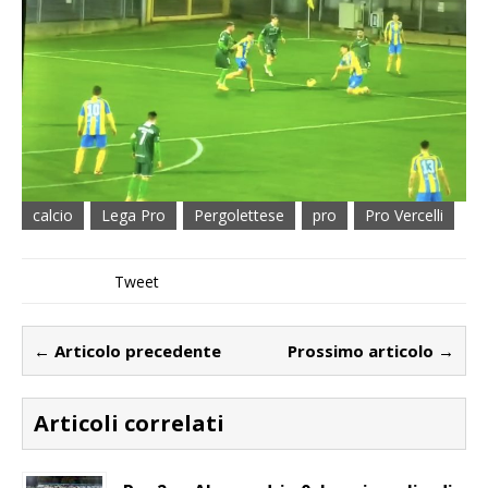
calcio
Lega Pro
Pergolettese
pro
Pro Vercelli
Tweet
← Articolo precedente
Prossimo articolo →
Articoli correlati