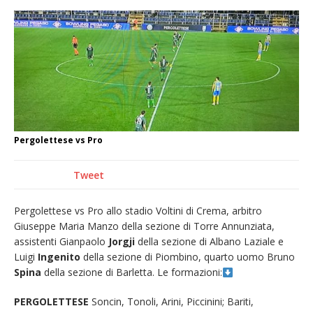
Nuovo fronte delle fiamme: vasto incendio
alle pendici del Monte Barone
Centinaia di vercellesi a Oropa per il
pellegrinaggio diocesano
Intervento dei vigili del fuoco per un
incendio di sterpaglie a Caresanablot
Dieci anni fa l’ingresso a Vercelli
Pergolettese vs Pro
dell’arcivescovo mons. Marco Arnolfo
Tweet
Pergolettese vs Pro allo stadio Voltini di Crema, arbitro
Giuseppe Maria Manzo della sezione di Torre Annunziata,
assistenti Gianpaolo
Jorgji
della sezione di Albano Laziale e
Luigi
Ingenito
della sezione di Piombino, quarto uomo Bruno
Spina
della sezione di Barletta. Le formazioni:
PERGOLETTESE
Soncin, Tonoli, Arini, Piccinini; Bariti,