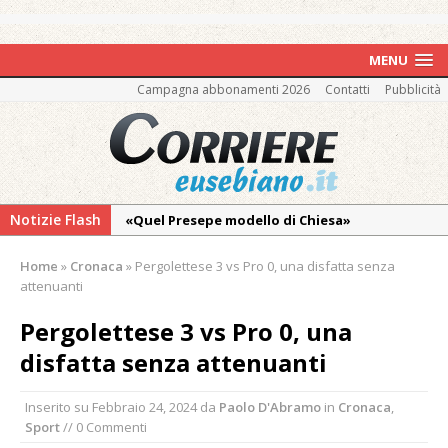
MENU
Campagna abbonamenti 2026
Contatti
Pubblicità
Notizie Flash
«Quel Presepe modello di Chiesa»
Tutto pronto per la 73ª Giornata del
Home
»
Cronaca
»
Pergolettese 3 vs Pro 0, una disfatta senza
Ringraziamento: convegno, messa e
attenuanti
mercatino agricolo
Pergolettese 3 vs Pro 0, una
Incendio sul Monte Barone: si estende il
disfatta senza attenuanti
fronte. Evacuato il rifugio e chiusi tutti i
sentieri
Inserito su
Febbraio 24, 2024
da
Paolo D'Abramo
in
Cronaca
,
Vercelli: in alcune vie nuova tracciatura delle
Sport
// 0 Commenti
zone blu