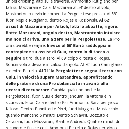
un bel dribbling, alto sulla traversa. Ammonito Rutigliano per
falli su Mazzarani e Caia. Mazzarani al 54’ destro al volo,
Mastrantonio devia in corner. La Pergolettese pressa. Al 58’
fuori Nepi e Rutigliano, dentro Rojas e Kozlowski.
Al 62’
assist di Mazzarani per Artioli, Iotti lo abbatte, rigore.
Batte Mazzarani, angolo destro, Mastrantonio intuisce
ma non ci arriva, uno a zero per la Pergolettese.
La Pro
ora dovrebbe reagire.
Invece al 66’ Bariti raddoppia in
contropiede su assist di Guiu, controllo di tacco a
seguire
e tiro, due a zero. Al 69’ colpo di testa di Rojas,
Soncin vola a deviare in calcio d’angolo. Al 70’ fuori Camigliano
e dentro Petrella.
Al 71’ la Pergolettese segna il terzo con
Guiu
,
in velocità supera Mastandrea, approfittando
delle praterie di una Pro sbilanciata in avanti alla
ricerca di recuperare
. Cambia qualcuno anche la
Pergolettese, fuori Guiu e dentro Jahouari, la vittoria è in
sicurezza. Fuori Caia e dentro Piu. Ammonito Sarzi per gioco
falloso. Dentro Pannitteri e Pinzi, fuori Maggio e Mustacchio
quando mancano 5 minuti. Dentro Schiavini, Bozzuto e
Cerasani, fuori Mazzarani, Bariti e Andreoli. Quattro minuti di
recupero e finisce così. Ammoniti Petrella e Rojas per gioco