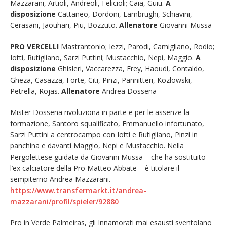
Mazzarani, Artioli, Andreoli, Felicioli; Caia, Guiu.
A
disposizione
Cattaneo, Dordoni, Lambrughi, Schiavini,
Cerasani, Jaouhari, Piu, Bozzuto.
Allenatore
Giovanni Mussa
PRO VERCELLI
Mastrantonio; Iezzi, Parodi, Camigliano, Rodio;
Iotti, Rutigliano, Sarzi Puttini; Mustacchio, Nepi, Maggio.
A
disposizione
Ghisleri, Vaccarezza, Frey, Haoudi, Contaldo,
Gheza, Casazza, Forte, Citi, Pinzi, Pannitteri, Kozlowski,
Petrella, Rojas.
Allenatore
Andrea Dossena
Mister Dossena rivoluziona in parte e per le assenze la
formazione, Santoro squalificato, Emmanuello infortunato,
Sarzi Puttini a centrocampo con Iotti e Rutigliano, Pinzi in
panchina e davanti Maggio, Nepi e Mustacchio. Nella
Pergolettese guidata da Giovanni Mussa – che ha sostituito
l’ex calciatore della Pro Matteo Abbate – è titolare il
sempiterno Andrea Mazzarani.
https://www.transfermarkt.it/andrea-
mazzarani/profil/spieler/92880
Pro in Verde Palmeiras, gli Innamorati mai esausti sventolano