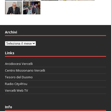
Archivi
Archivi
Links
Arcidiocesi Vercelli
Centro Missionario Vercelli
Tesoro del Duomo
Radio City4You
Vercelli Web TV
автоновости
Mazda CX-90
Volkswagen Taos
Lexus LC 500
Info