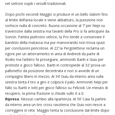
nel settore ospiti i vessilli tradizionali.
Dopo pochi secondi Maggio si produce in un bello slalom fino
al limite dell’area locale e viene abbattuto, la punizione non
sortisce nulla di concreto. Buona occasione al 7’ per Nepi su
traversone dalla sinistra ma l’avanti della Pro si fa anticipare da
Soncin. Partita piuttosto veloce, la Pro tende a conservare il
bandolo della matassa ma pur manovrando non trova spazi
per conclusioni pericolose. Al 22’ la Pergolettese reclama un
rigore per un atterramento in area di Andreoli da parte di
Rodio ma l’arbitro fa proseguire, ammoniti Bariti e Guiu per
proteste e gioco falloso. Bariti in contropiede al 32’ prova un
pallonetto da posizione decentrata e non si avvede di un
compagno libero in mezzo. Al 34’ Guiu da interno area sulla
sinistra tenta il tiro a giro e colpisce il palo. Ammoniti Nepi per
fallo su Bariti e Iotti per gioco falloso su Felicioli. Un minuto di
recupero, la prima frazione si chiude sullo 0 a 0.
Ripresa
. Nessun cambio alla ripartenza. Al 50’ Caia fa partire
da interno area un tiro cross rasoterra che Guiu non riesce a
correggere in rete. Maggio tenta la conclusione dal limite dopo