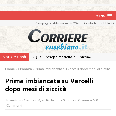
MENU
Campagna abbonamenti 2026
Contatti
Pubblicità
Notizie Flash
«Quel Presepe modello di Chiesa»
Tutto pronto per la 73ª Giornata del
Home
»
Cronaca
»
Prima imbiancata su Vercelli dopo mesi di siccità
Ringraziamento: convegno, messa e
mercatino agricolo
Prima imbiancata su Vercelli
Incendio sul Monte Barone: si estende il
dopo mesi di siccità
fronte. Evacuato il rifugio e chiusi tutti i
sentieri
Inserito su
Gennaio 4, 2016
da
Luca Sogno
in
Cronaca
// 0
Commenti
Vercelli: in alcune vie nuova tracciatura delle
zone blu