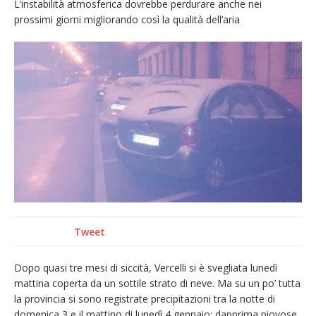
L’instabilità atmosferica dovrebbe perdurare anche nei
Nuovo fronte delle fiamme: vasto incendio
prossimi giorni migliorando così la qualità dell’aria
alle pendici del Monte Barone
Centinaia di vercellesi a Oropa per il
pellegrinaggio diocesano
Intervento dei vigili del fuoco per un
incendio di sterpaglie a Caresanablot
Dieci anni fa l’ingresso a Vercelli
dell’arcivescovo mons. Marco Arnolfo
Tweet
Dopo quasi tre mesi di siccità, Vercelli si è svegliata lunedì
mattina coperta da un sottile strato di neve. Ma su un po’ tutta
la provincia si sono registrate precipitazioni tra la notte di
domenica 3 e il mattino di lunedì 4 gennaio: dapprima piovose