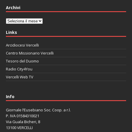
Archivi
Archivi
Links
Arcidiocesi Vercelli
Centro Missionario Vercelli
Tesoro del Duomo
Radio City4You
Vercelli Web TV
автоновости
Mazda CX-90
Volkswagen Taos
Lexus LC 500
Info
Giornale l’Eusebiano Soc. Coop. a r.l.
P. IVA 01584310021
Via Guala Bicheri, 8
13100 VERCELLI