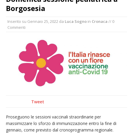
nubifragio di venerdì
Borgosesia
Estate di sagre anche per i mezzi storici della
Inserito su
Gennaio 25, 2022
da
Luca Sogno
in
Cronaca
// 0
collezione della Fondazione Marazzato
Commenti
Pro vs Saluzzo, amichevole di buon riscontro
Piscina ex Enal non balneabile dopo i controlli
dell’Asl. Il Comune: «Misura precauzionale e
provvisoria»
Dieci anni fa l’ingresso a Vercelli
dell’arcivescovo mons. Marco Arnolfo
Tweet
Proseguono le sessioni vaccinali straordinarie per
massimizzare lo sforzo di immunizzazione entro la fine di
gennaio, come previsto dal cronoprogramma regionale.