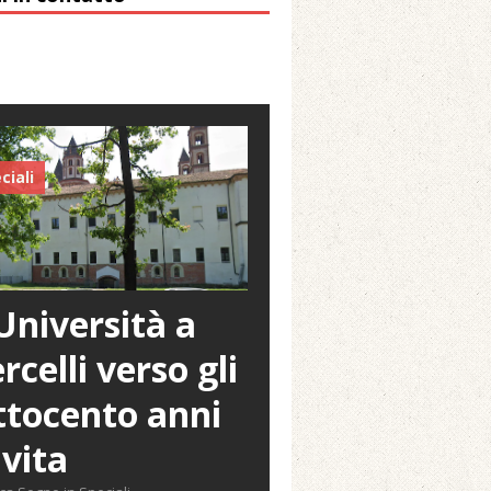
ciali
Università a
rcelli verso gli
tocento anni
 vita