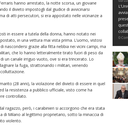
da Lu
 Ferraris hanno arrestato, la notte scorsa, un giovane
L’Uni
ando il divieto impostogli dal giudice di avvicinarsi
avvia
ima di atti persecutori, si era appostato nelle vicinanze a
prese
ques
colla
 posti in essere a tutela della donna, hanno notato nei
0 Co
ppostato, in una vettura mai vista prima. L’uomo, vistosi
di nascondersi grazie alla fitta nebbia nei vicini campi, ma
litari, che lo hanno letteralmente tirato fuori di peso da
 un canale irriguo vuoto, ove si era trincerato. Lo
dagnare la fuga, strattonando i militari, venendo
colluttazione.
arito (28 anni), la violazione del divieto di essere in quel
 la resistenza a pubblico ufficiale, visto come ha
ere controllato.
dal ragazzo, però, i carabinieri si accorgono che era stata
a di Milano al legittimo proprietario, sotto la minaccia di
ito violento.