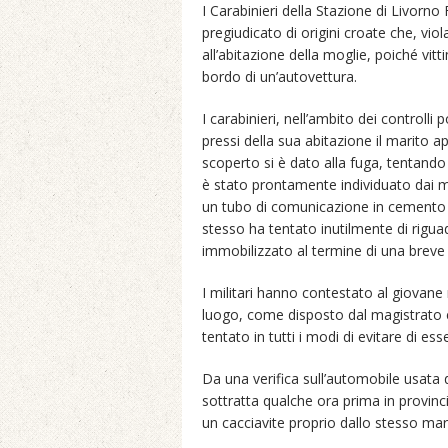
I Carabinieri della Stazione di Livorno
pregiudicato di origini croate che, viol
all’abitazione della moglie, poiché vitt
bordo di un’autovettura.
I carabinieri, nell’ambito dei controlli
pressi della sua abitazione il marito a
scoperto si è dato alla fuga, tentando 
è stato prontamente individuato dai mi
un tubo di comunicazione in cemento di
stesso ha tentato inutilmente di rigua
immobilizzato al termine di una breve 
I militari hanno contestato al giovane m
luogo, come disposto dal magistrato ed
tentato in tutti i modi di evitare di ess
Da una verifica sull’automobile usata 
sottratta qualche ora prima in provinci
un cacciavite proprio dallo stesso mar