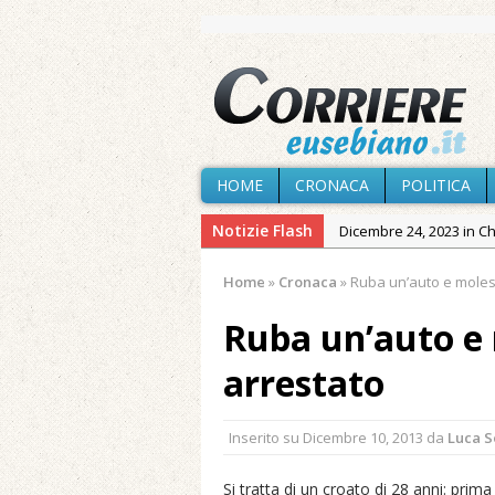
HOME
CRONACA
POLITICA
Notizie Flash
Dicembre 24, 2023 in C
Novembre 10, 2023 in 
Home
»
Cronaca
»
Ruba un’auto e molest
Agosto 5, 2026 in Cron
Ruba un’auto e 
Agosto 4, 2026 in Chies
Agosto 3, 2026 in Cron
arrestato
Agosto 3, 2026 in Cron
Agosto 1, 2026 in Chies
Inserito su
Dicembre 10, 2013
da
Luca 
Cagliari»
Si tratta di un croato di 28 anni: prim
Maggio 11, 2024 in Spec