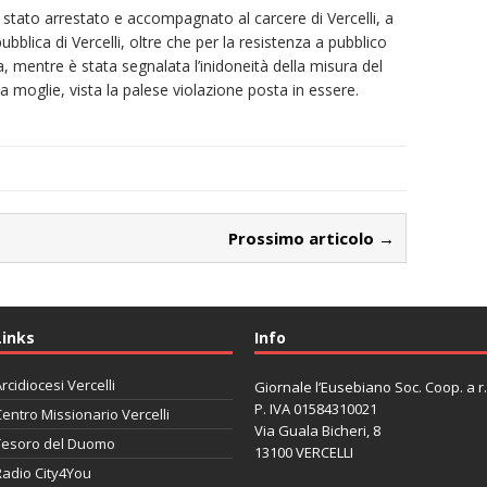
 stato arrestato e accompagnato al carcere di Vercelli, a
bblica di Vercelli, oltre che per la resistenza a pubblico
a, mentre è stata segnalata l’inidoneità della misura del
lla moglie, vista la palese violazione posta in essere.
Prossimo articolo →
Links
Info
rcidiocesi Vercelli
Giornale l’Eusebiano Soc. Coop. a r.l
P. IVA 01584310021
entro Missionario Vercelli
Via Guala Bicheri, 8
Tesoro del Duomo
13100 VERCELLI
Radio City4You