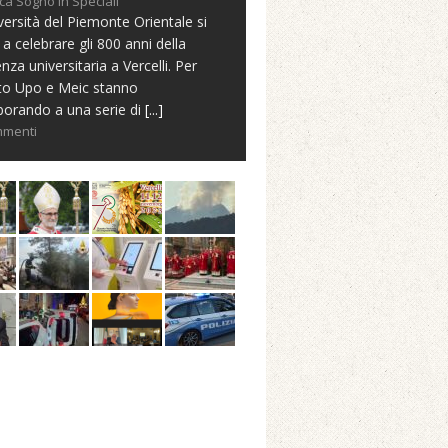
ca Sogno in Speciali
versità del Piemonte Orientale si
 a celebrare gli 800 anni della
nza universitaria a Vercelli. Per
to Upo e Meic stanno
borando a una serie di
[...]
mmenti