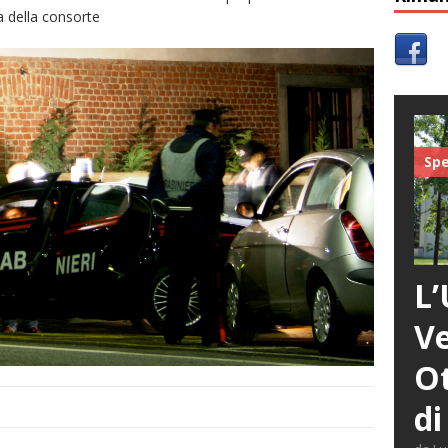
a della consorte
Spe
L’
Ve
Ot
di