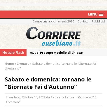
MENU
Campagna abbonamenti 2026
Contatti
Pubblicità
Notizie Flash
«Quel Presepe modello di Chiesa»
Tutto pronto per la 73ª Giornata del
Home
»
Cronaca
»
Sabato e domenica: tornano le “Giornate Fai
Ringraziamento: convegno, messa e
d’Autunno”
mercatino agricolo
Sabato e domenica: tornano le
Nuovo fronte delle fiamme: vasto incendio
“Giornate Fai d’Autunno”
alle pendici del Monte Barone
Centinaia di vercellesi a Oropa per il
Inserito su
Ottobre 14, 2022
da
Raffaella Lanza
in
Cronaca
// 0
pellegrinaggio diocesano
Commenti
Intervento dei vigili del fuoco per un