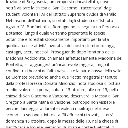
frazione di Borgosesia, un tempo sito incastellato, dove si
potrà visitare la chiesa di San Giacomo, “raccontata” dagli
studenti volontari FAI dell’Istituto Superiore d’Adda di Varallo.
Nel fascino dell’autunno, scortati dagli studenti dell’Istituto
Agrario “G. Bonfantini” di Romagnano, si seguirà un Percorso
Botanico, lungo il quale verranno presentate le specie
botaniche e forestali storicamente importanti per la vita
quotidiana e le attività lavorative del nostro territorio: faggi,
castagni, aceri, noccioli. Proseguendo dopo l’oratorio della
Madonna Addolorata, chiamata affettuosamente Madonna del
Pontetto, si raggiungerà un’incantevole faggeta, lungo il
confine tra i boschi dell’alta Valsesia e la parte bassa della valle.
Le Giornate prevedono anche due “lectio magistralis” tenute
dalla professoressa Donata Minonzio, nota studiosa di pittura
medioevale: nella prima, sabato 15 ottobre, alle ore 15, nella
chiesa di San Giacomo a Vanzone, descriverà la Messa di San
Gregorio a Santa Maria di Vanzone, putroppo non visitabile
perché danneggiata durante i violenti nubifragi del mese
scorso. La seconda, intitolata Gli affreschi ritrovati, si terrà
domenica 16 ottobre, dopo la messa delle 10, nella chiesa di
Sant’Agata a Isolella: verranno illustrati e contestualizzati gli