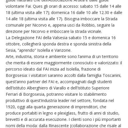
volontarie Fai. Ques gli orari di accesso: sabato 15 dalle 14 alle
18 (ultima visita alle 17); domenica 16 dalle 10 alle 12.30 e dalle
14 alle 18 (ultima visita alle 17). Bisogna imboccare la Strada
comunale per Nicorvo e, appena usci da Robbio, seguire la
direzione per Nicorvo e imboccare la strada vicinale.
La Delegazione FAI della Valsesia sabato 15 e domenica 16
ottobre, collegherà sponda destra e sponda sinistra della
Sesia, “aprendo” Isolella e Vanzone.
Arte, industria, storia e ambiente sono l’anima di un territorio
che merita di essere maggiormente conosciuto e valorizzato: il
percorso ideato dal FAI inizia ad Isolella, frazione di
Borgosesia: i visitatori saranno accolti dalla famiglia Toscanini,
quest’anno partner del FAI e, accompagnati dagli studenti
dell’Istituto Alberghiero di Varallo e dell’Istituto Superiore
Ferrari di Borgosesia, potranno visitare lo stabilimento
produttivo di quest’industria leader nel settore, fondata nel
1920, oggi alla quarta generazione di imprenditori, che
produce portabiti in legno e plexiglass, frutto di anni di studio,
brevetti e di accurata esecuzione. I clienti sono i più importanti
nomi della moda: dalla Rinascente (collaborazione che risale al