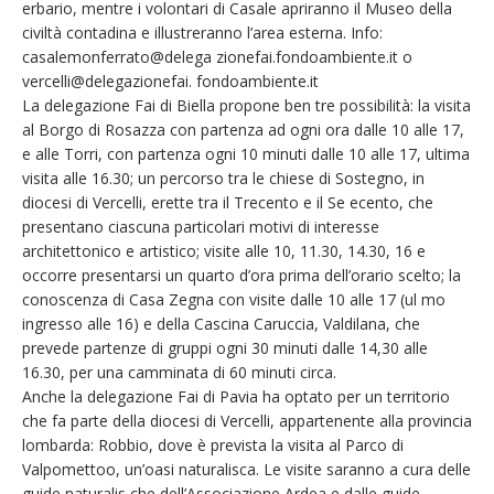
erbario, mentre i volontari di Casale apriranno il Museo della
civiltà contadina e illustreranno l’area esterna. Info:
casalemonferrato@delega zionefai.fondoambiente.it o
vercelli@delegazionefai. fondoambiente.it
La delegazione Fai di Biella propone ben tre possibilità: la visita
al Borgo di Rosazza con partenza ad ogni ora dalle 10 alle 17,
e alle Torri, con partenza ogni 10 minuti dalle 10 alle 17, ultima
visita alle 16.30; un percorso tra le chiese di Sostegno, in
diocesi di Vercelli, erette tra il Trecento e il Se ecento, che
presentano ciascuna particolari motivi di interesse
architettonico e artistico; visite alle 10, 11.30, 14.30, 16 e
occorre presentarsi un quarto d’ora prima dell’orario scelto; la
conoscenza di Casa Zegna con visite dalle 10 alle 17 (ul mo
ingresso alle 16) e della Cascina Caruccia, Valdilana, che
prevede partenze di gruppi ogni 30 minuti dalle 14,30 alle
16.30, per una camminata di 60 minuti circa.
Anche la delegazione Fai di Pavia ha optato per un territorio
che fa parte della diocesi di Vercelli, appartenente alla provincia
lombarda: Robbio, dove è prevista la visita al Parco di
Valpomettoo, un’oasi naturalisca. Le visite saranno a cura delle
guide naturalis che dell’Associazione Ardea e dalle guide