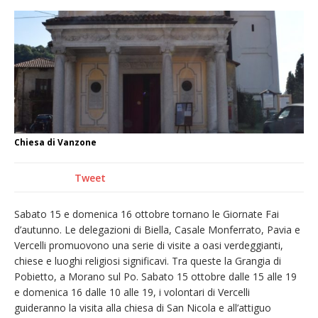
incendio di sterpaglie a Caresanablot
Asl Vc: arrivano i nuovi totem multifunzionali
per i pagamenti delle prestazioni
Tanti fedeli in duomo per S. Eusebio. Mons.
Baturi: «Quel legame profondo tra le Chiese
di Vercelli e Cagliari»
Dieci anni fa l’ingresso a Vercelli
Chiesa di Vanzone
dell’arcivescovo mons. Marco Arnolfo
Tweet
Sabato 15 e domenica 16 ottobre tornano le Giornate Fai
d’autunno. Le delegazioni di Biella, Casale Monferrato, Pavia e
Vercelli promuovono una serie di visite a oasi verdeggianti,
chiese e luoghi religiosi significavi. Tra queste la Grangia di
Pobietto, a Morano sul Po. Sabato 15 ottobre dalle 15 alle 19
e domenica 16 dalle 10 alle 19, i volontari di Vercelli
guideranno la visita alla chiesa di San Nicola e all’attiguo