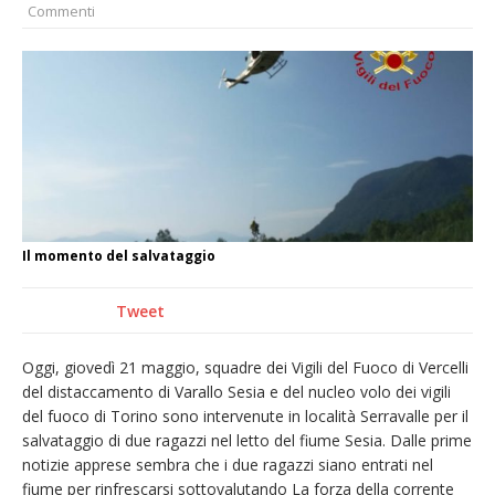
Commenti
nubifragio di venerdì
Estate di sagre anche per i mezzi storici della
collezione della Fondazione Marazzato
Pro vs Saluzzo, amichevole di buon riscontro
Piscina ex Enal non balneabile dopo i controlli
dell’Asl. Il Comune: «Misura precauzionale e
provvisoria»
Dieci anni fa l’ingresso a Vercelli
Il momento del salvataggio
dell’arcivescovo mons. Marco Arnolfo
Tweet
Oggi, giovedì 21 maggio, squadre dei Vigili del Fuoco di Vercelli
del distaccamento di Varallo Sesia e del nucleo volo dei vigili
del fuoco di Torino sono intervenute in località Serravalle per il
salvataggio di due ragazzi nel letto del fiume Sesia. Dalle prime
notizie apprese sembra che i due ragazzi siano entrati nel
fiume per rinfrescarsi sottovalutando La forza della corrente