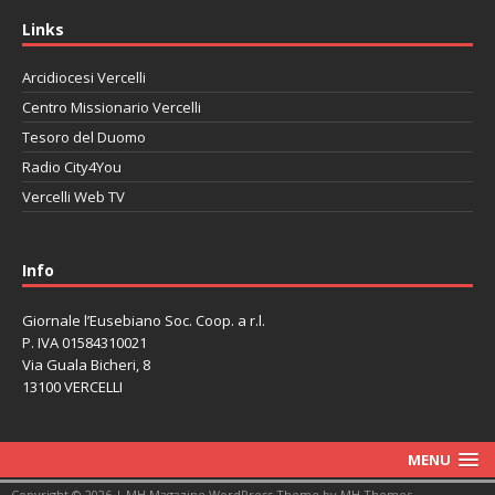
Links
Arcidiocesi Vercelli
Centro Missionario Vercelli
Tesoro del Duomo
Radio City4You
Vercelli Web TV
автоновости
Mazda CX-90
Volkswagen Taos
Lexus LC 500
Info
Giornale l’Eusebiano Soc. Coop. a r.l.
P. IVA 01584310021
Via Guala Bicheri, 8
13100 VERCELLI
MENU
Copyright © 2026 | MH Magazine WordPress Theme by
MH Themes