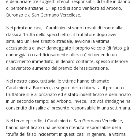
e denunciare tre soggetti ritenuti responsabili di truffe in danno
di persone anziane. Gli episodi si sono verificati ad Arborio,
Buronzo e a San Germano Vercellese.
Nei primi due casi, i Carabinieri si sono trovati di fronte alla
classica “truffa dello specchietto”: il truffatore dopo aver
simulato un lieve sinistro stradale, avvicina la vittima
accusandola di aver danneggiato il proprio veicolo (di fatto già
danneggiato o artificiosamente alterato) richiedendo un
risarcimento immediato, in denaro contante, spesso inferiore
al paventato aumento del premio dell’assicurazione.
Nel nostro caso, tuttavia, le vittime hanno chiamato i
Carabinieri: a Buronzo, a seguito della chiamata, il presunto
truffatore si è allontanato ed è stato indentificato e denunciato
in un secondo tempo; ad Arborio, invece, l’attività d’indagine ha
consentito di risalire al presunto responsabile in una settimana.
Nel terzo episodio, i Carabinieri di San Germano Vercellese,
hanno identificato una persona ritenuta responsabile della
“truffa del falso incidente”: in questi casi, in genere, la vittima