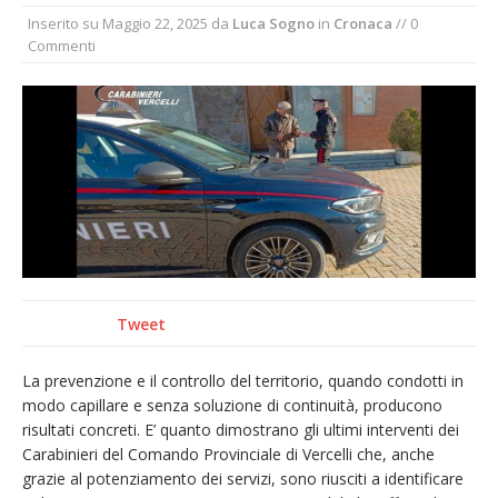
Inserito su
Maggio 22, 2025
da
Luca Sogno
in
Cronaca
// 0
incendio di sterpaglie a Caresanablot
Commenti
Asl Vc: arrivano i nuovi totem multifunzionali
per i pagamenti delle prestazioni
Tanti fedeli in duomo per S. Eusebio. Mons.
Baturi: «Quel legame profondo tra le Chiese
di Vercelli e Cagliari»
Dieci anni fa l’ingresso a Vercelli
dell’arcivescovo mons. Marco Arnolfo
Tweet
La prevenzione e il controllo del territorio, quando condotti in
modo capillare e senza soluzione di continuità, producono
risultati concreti. E’ quanto dimostrano gli ultimi interventi dei
Carabinieri del Comando Provinciale di Vercelli che, anche
grazie al potenziamento dei servizi, sono riusciti a identificare