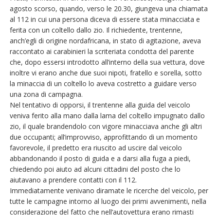
agosto scorso, quando, verso le 20.30, giungeva una chiamata
al 112 in cui una persona diceva di essere stata minacciata e
ferita con un coltello dallo zio. Il richiedente, trentenne,
anch’egli di origine nordafricana, in stato di agitazione, aveva
raccontato ai carabinieri la scriteriata condotta del parente
che, dopo essersi introdotto all’interno della sua vettura, dove
inoltre vi erano anche due suoi nipoti, fratello e sorella, sotto
la minaccia di un coltello lo aveva costretto a guidare verso
una zona di campagna.
Nel tentativo di opporsi, il trentenne alla guida del veicolo
veniva ferito alla mano dalla lama del coltello impugnato dallo
zio, il quale brandendolo con vigore minacciava anche gli altri
due occupanti; all’improvviso, approfittando di un momento
favorevole, il predetto era riuscito ad uscire dal veicolo
abbandonando il posto di guida e a darsi alla fuga a piedi,
chiedendo poi aiuto ad alcuni cittadini del posto che lo
aiutavano a prendere contatti con il 112.
Immediatamente venivano diramate le ricerche del veicolo, per
tutte le campagne intorno al luogo dei primi avvenimenti, nella
considerazione del fatto che nell’autovettura erano rimasti