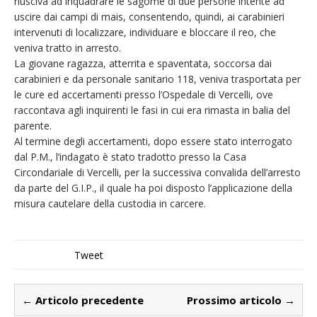
riusciva ad inquadrare le sagome di due persone intente ad
uscire dai campi di mais, consentendo, quindi, ai carabinieri
intervenuti di localizzare, individuare e bloccare il reo, che
veniva tratto in arresto.
La giovane ragazza, atterrita e spaventata, soccorsa dai
carabinieri e da personale sanitario 118, veniva trasportata per
le cure ed accertamenti presso l’Ospedale di Vercelli, ove
raccontava agli inquirenti le fasi in cui era rimasta in balia del
parente.
Al termine degli accertamenti, dopo essere stato interrogato
dal P.M., l’indagato è stato tradotto presso la Casa
Circondariale di Vercelli, per la successiva convalida dell’arresto
da parte del G.I.P., il quale ha poi disposto l’applicazione della
misura cautelare della custodia in carcere.
Tweet
← Articolo precedente
Prossimo articolo →