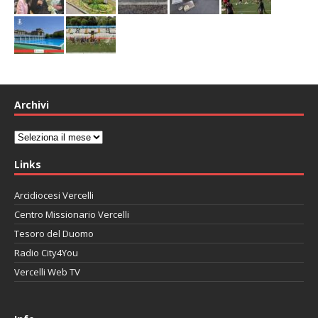
Archivi
Archivi
Links
Arcidiocesi Vercelli
Centro Missionario Vercelli
Tesoro del Duomo
Radio City4You
Vercelli Web TV
автоновости
Mazda CX-90
Volkswagen Taos
Lexus LC 500