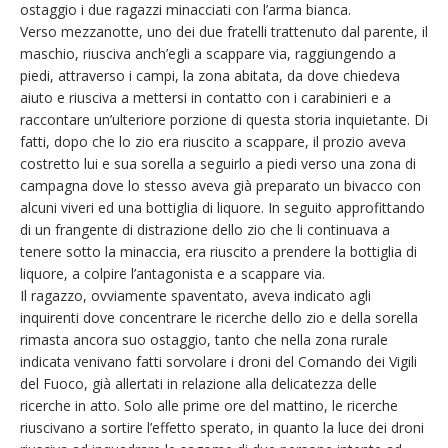
ostaggio i due ragazzi minacciati con l’arma bianca.
Verso mezzanotte, uno dei due fratelli trattenuto dal parente, il
maschio, riusciva anch’egli a scappare via, raggiungendo a
piedi, attraverso i campi, la zona abitata, da dove chiedeva
aiuto e riusciva a mettersi in contatto con i carabinieri e a
raccontare un’ulteriore porzione di questa storia inquietante. Di
fatti, dopo che lo zio era riuscito a scappare, il prozio aveva
costretto lui e sua sorella a seguirlo a piedi verso una zona di
campagna dove lo stesso aveva già preparato un bivacco con
alcuni viveri ed una bottiglia di liquore. In seguito approfittando
di un frangente di distrazione dello zio che li continuava a
tenere sotto la minaccia, era riuscito a prendere la bottiglia di
liquore, a colpire l’antagonista e a scappare via.
Il ragazzo, ovviamente spaventato, aveva indicato agli
inquirenti dove concentrare le ricerche dello zio e della sorella
rimasta ancora suo ostaggio, tanto che nella zona rurale
indicata venivano fatti sorvolare i droni del Comando dei Vigili
del Fuoco, già allertati in relazione alla delicatezza delle
ricerche in atto. Solo alle prime ore del mattino, le ricerche
riuscivano a sortire l’effetto sperato, in quanto la luce dei droni