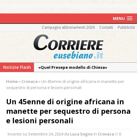
MENU
Campagna abbonamenti 2026
Contatti
Pubblicità
Notizie Flash
«Quel Presepe modello di Chiesa»
Tutto pronto per la 73ª Giornata del
Home
»
Cronaca
»
Un 45enne di origine africana in manette per
Ringraziamento: convegno, messa e
sequestro di persona e lesioni personali
mercatino agricolo
Un 45enne di origine africana in
Mercoledì 12 agosto il Meic di Vercelli si
manette per sequestro di persona
ritrova a Campertogno per riflettere e
programmare
e lesioni personali
Vercelli e Stroppiana piangono Livio Berruti
Inserito su
Settembre 24, 2024
da
Luca Sogno
in
Cronaca
// 0
Vercelli e la Cisl piangono Diva Bertasi