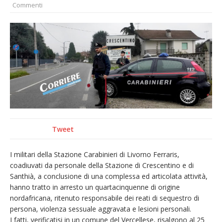
Commenti
Quel giardino davanti all’ospedale curato da
otto soggetti autistici in cura all’Asl di
Vercelli
Dopo caldo e incendi, il maltempo estremo:
nell’Alto Novarese si contano i danni del
nubifragio di venerdì
Dieci anni fa l’ingresso a Vercelli
dell’arcivescovo mons. Marco Arnolfo
Tweet
I militari della Stazione Carabinieri di Livorno Ferraris,
coadiuvati da personale della Stazione di Crescentino e di
Santhià, a conclusione di una complessa ed articolata attività,
hanno tratto in arresto un quartacinquenne di origine
nordafricana, ritenuto responsabile dei reati di sequestro di
persona, violenza sessuale aggravata e lesioni personali.
I fatti, verificatisi in un comune del Vercellese, risalgono al 25