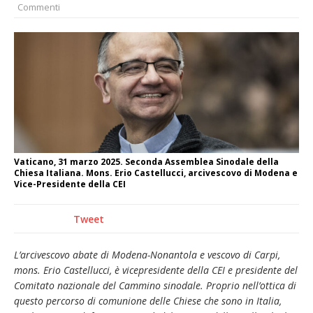
Commenti
nubifragio di venerdì
Estate di sagre anche per i mezzi storici della
collezione della Fondazione Marazzato
Pro vs Saluzzo, amichevole di buon riscontro
Piscina ex Enal non balneabile dopo i controlli
dell’Asl. Il Comune: «Misura precauzionale e
provvisoria»
Dieci anni fa l’ingresso a Vercelli
Vaticano, 31 marzo 2025. Seconda Assemblea Sinodale della
dell’arcivescovo mons. Marco Arnolfo
Chiesa Italiana. Mons. Erio Castellucci, arcivescovo di Modena e
Vice-Presidente della CEI
Tweet
L’arcivescovo abate di Modena-Nonantola e vescovo di Carpi,
mons. Erio Castellucci, è vicepresidente della CEI e presidente del
Comitato nazionale del Cammino sinodale. Proprio nell’ottica di
questo percorso di comunione delle Chiese che sono in Italia,