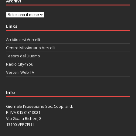
Archivi
Archivi
Links
Arcidiocesi Vercelli
Centro Missionario Vercelli
Tesoro del Duomo
Radio City4You
Vercelli Web TV
автоновости
Mazda CX-90
Volkswagen Taos
Lexus LC 500
Info
Giornale l’Eusebiano Soc. Coop. a r.l.
P. IVA 01584310021
Via Guala Bicheri, 8
13100 VERCELLI