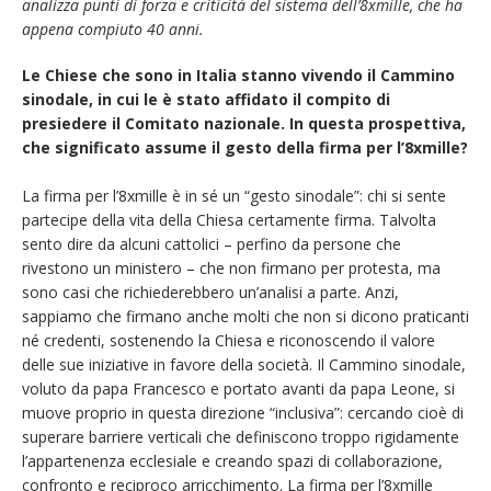
analizza punti di forza e criticità del sistema dell’8xmille, che ha
appena compiuto 40 anni.
Le Chiese che sono in Italia stanno vivendo il Cammino
sinodale, in cui le è stato affidato il compito di
presiedere il Comitato nazionale. In questa prospettiva,
che significato assume il gesto della firma per l’8xmille?
La firma per l’8xmille è in sé un “gesto sinodale”: chi si sente
partecipe della vita della Chiesa certamente firma. Talvolta
sento dire da alcuni cattolici – perfino da persone che
rivestono un ministero – che non firmano per protesta, ma
sono casi che richiederebbero un’analisi a parte. Anzi,
sappiamo che firmano anche molti che non si dicono praticanti
né credenti, sostenendo la Chiesa e riconoscendo il valore
delle sue iniziative in favore della società. Il Cammino sinodale,
voluto da papa Francesco e portato avanti da papa Leone, si
muove proprio in questa direzione “inclusiva”: cercando cioè di
superare barriere verticali che definiscono troppo rigidamente
l’appartenenza ecclesiale e creando spazi di collaborazione,
confronto e reciproco arricchimento. La firma per l’8xmille