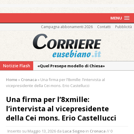
MENU
Campagna abbonamenti 2026
Contatti
Pubblicità
Notizie Flash
«Quel Presepe modello di Chiesa»
Tutto pronto per la 73ª Giornata del
Home
»
Cronaca
»
Una firma per l’8xmille: l’intervista al
Ringraziamento: convegno, messa e
vicepresidente della Cei mons. Erio Castellucci
mercatino agricolo
Una firma per l’8xmille:
Quel giardino davanti all’ospedale curato da
l’intervista al vicepresidente
otto soggetti autistici in cura all’Asl di
Vercelli
della Cei mons. Erio Castellucci
Dopo caldo e incendi, il maltempo estremo:
Inserito su
Maggio 13, 2026
da
Luca Sogno
in
Cronaca
// 0
nell’Alto Novarese si contano i danni del