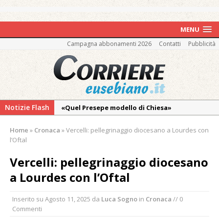
MENU
Campagna abbonamenti 2026
Contatti
Pubblicità
Notizie Flash
«Quel Presepe modello di Chiesa»
Tutto pronto per la 73ª Giornata del
Home
»
Cronaca
»
Vercelli: pellegrinaggio diocesano a Lourdes con
Ringraziamento: convegno, messa e
l’Oftal
mercatino agricolo
Vercelli: pellegrinaggio diocesano
Estate di sagre anche per i mezzi storici della
a Lourdes con l’Oftal
collezione della Fondazione Marazzato
Pro vs Saluzzo, amichevole di buon riscontro
Inserito su
Agosto 11, 2025
da
Luca Sogno
in
Cronaca
// 0
Piscina ex Enal non balneabile dopo i controlli
Commenti
dell’Asl. Il Comune: «Misura precauzionale e