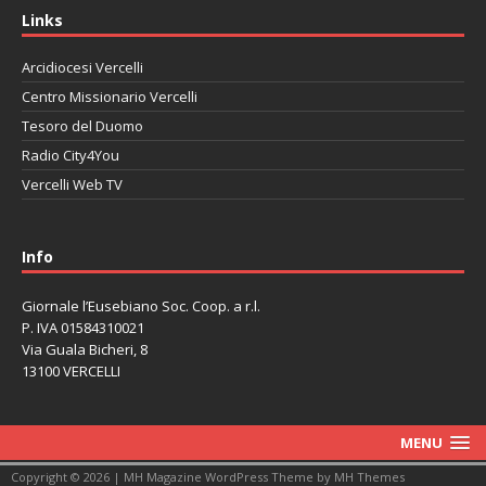
Links
Arcidiocesi Vercelli
Centro Missionario Vercelli
Tesoro del Duomo
Radio City4You
Vercelli Web TV
автоновости
Mazda CX-90
Volkswagen Taos
Lexus LC 500
Info
Giornale l’Eusebiano Soc. Coop. a r.l.
P. IVA 01584310021
Via Guala Bicheri, 8
13100 VERCELLI
MENU
Copyright © 2026 | MH Magazine WordPress Theme by
MH Themes