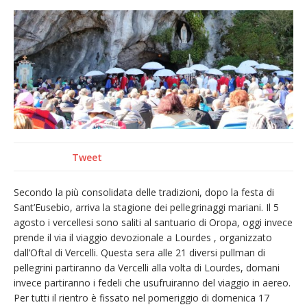
provvisoria»
La Pro verso l’avvio della Stagione
La Regione stanzia oltre 38mila euro per il
carnevale di Santhià. La soddisfazione della
Pro Loco
Dieci anni fa l’ingresso a Vercelli
dell’arcivescovo mons. Marco Arnolfo
Tweet
Secondo la più consolidata delle tradizioni, dopo la festa di
Sant’Eusebio, arriva la stagione dei pellegrinaggi mariani. Il 5
agosto i vercellesi sono saliti al santuario di Oropa, oggi invece
prende il via il viaggio devozionale a Lourdes , organizzato
dall’Oftal di Vercelli. Questa sera alle 21 diversi pullman di
pellegrini partiranno da Vercelli alla volta di Lourdes, domani
invece partiranno i fedeli che usufruiranno del viaggio in aereo.
Per tutti il rientro è fissato nel pomeriggio di domenica 17