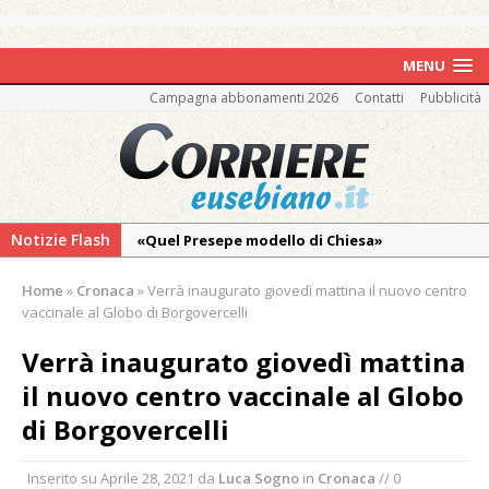
MENU
Campagna abbonamenti 2026
Contatti
Pubblicità
Notizie Flash
«Quel Presepe modello di Chiesa»
Tutto pronto per la 73ª Giornata del
Home
»
Cronaca
»
Verrà inaugurato giovedì mattina il nuovo centro
Ringraziamento: convegno, messa e
vaccinale al Globo di Borgovercelli
mercatino agricolo
Verrà inaugurato giovedì mattina
Quel giardino davanti all’ospedale curato da
il nuovo centro vaccinale al Globo
otto soggetti autistici in cura all’Asl di
Vercelli
di Borgovercelli
Dopo caldo e incendi, il maltempo estremo:
Inserito su
Aprile 28, 2021
da
Luca Sogno
in
Cronaca
// 0
nell’Alto Novarese si contano i danni del