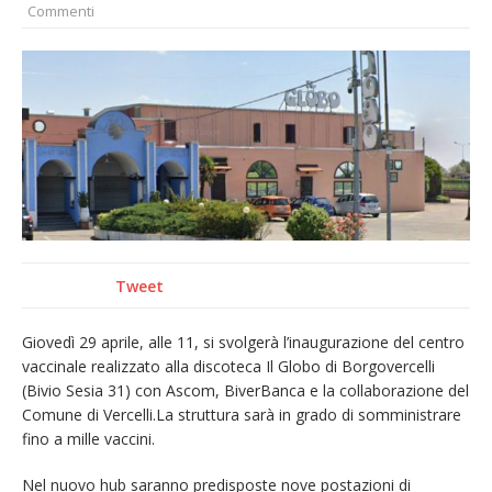
Commenti
nubifragio di venerdì
Estate di sagre anche per i mezzi storici della
collezione della Fondazione Marazzato
Pro vs Saluzzo, amichevole di buon riscontro
Piscina ex Enal non balneabile dopo i controlli
dell’Asl. Il Comune: «Misura precauzionale e
provvisoria»
Dieci anni fa l’ingresso a Vercelli
dell’arcivescovo mons. Marco Arnolfo
Tweet
Giovedì 29 aprile, alle 11, si svolgerà l’inaugurazione del centro
vaccinale realizzato alla discoteca Il Globo di Borgovercelli
(Bivio Sesia 31) con Ascom, BiverBanca e la collaborazione del
Comune di Vercelli.La struttura sarà in grado di somministrare
fino a mille vaccini.
Nel nuovo hub saranno predisposte nove postazioni di