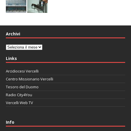
Archivi
Archivi
Links
Arcidiocesi Vercelli
Centro Missionario Vercelli
Tesoro del Duomo
Radio City4You
Vercelli Web TV
автоновости
Mazda CX-90
Volkswagen Taos
Lexus LC 500
Info