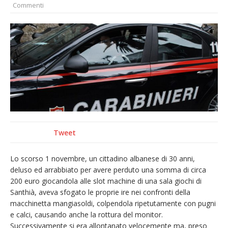
Commenti
Nuovo fronte delle fiamme: vasto incendio
alle pendici del Monte Barone
Centinaia di vercellesi a Oropa per il
pellegrinaggio diocesano
Intervento dei vigili del fuoco per un
incendio di sterpaglie a Caresanablot
Dieci anni fa l’ingresso a Vercelli
dell’arcivescovo mons. Marco Arnolfo
Tweet
Lo scorso 1 novembre, un cittadino albanese di 30 anni,
deluso ed arrabbiato per avere perduto una somma di circa
200 euro giocandola alle slot machine di una sala giochi di
Santhià, aveva sfogato le proprie ire nei confronti della
macchinetta mangiasoldi, colpendola ripetutamente con pugni
e calci, causando anche la rottura del monitor.
Successivamente si era allontanato velocemente ma, preso