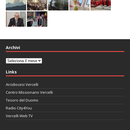
Archivi
Archivi
Links
Arcidiocesi Vercelli
Centro Missionario Vercelli
Tesoro del Duomo
Radio City4You
Vercelli Web TV
автоновости
Mazda CX-90
Volkswagen Taos
Lexus LC 500