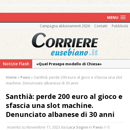
MENU
Campagna abbonamenti 2026
Contatti
Pubblicità
Notizie Flash
«Quel Presepe modello di Chiesa»
Tutto pronto per la 73ª Giornata del
Home
»
Paesi
»
Santhià: perde 200 euro al gioco e sfascia una slot
Ringraziamento: convegno, messa e
machine. Denunciato albanese di 30 anni
mercatino agricolo
Santhià: perde 200 euro al gioco e
Incendio sul Monte Barone: si estende il
sfascia una slot machine.
fronte. Evacuato il rifugio e chiusi tutti i
sentieri
Denunciato albanese di 30 anni
Vercelli: in alcune vie nuova tracciatura delle
Inserito su
Novembre 17, 2023
da
Luca Sogno
in
Paesi
// 0
zone blu