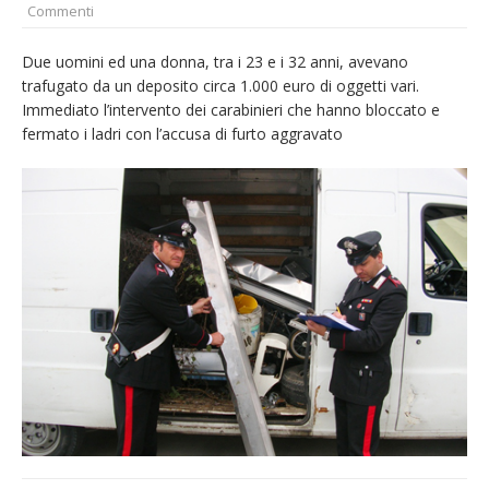
Commenti
provvisoria»
La Pro verso l’avvio della Stagione
Due uomini ed una donna, tra i 23 e i 32 anni, avevano
trafugato da un deposito circa 1.000 euro di oggetti vari.
La Regione stanzia oltre 38mila euro per il
Immediato l’intervento dei carabinieri che hanno bloccato e
carnevale di Santhià. La soddisfazione della
fermato i ladri con l’accusa di furto aggravato
Pro Loco
Dieci anni fa l’ingresso a Vercelli
dell’arcivescovo mons. Marco Arnolfo