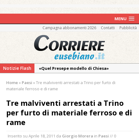
MENU
Campagna abbonamenti 2026
Contatti
Pubblicità
Notizie Flash
«Quel Presepe modello di Chiesa»
Tutto pronto per la 73ª Giornata del
Home
»
Paesi
»
Tre malviventi arrestati a Trino per furto di
Ringraziamento: convegno, messa e
materiale ferroso e di rame
mercatino agricolo
Tre malviventi arrestati a Trino
Estate di sagre anche per i mezzi storici della
per furto di materiale ferroso e di
collezione della Fondazione Marazzato
rame
Pro vs Saluzzo, amichevole di buon riscontro
Piscina ex Enal non balneabile dopo i controlli
Inserito su
Aprile 18, 2011
da
Giorgio Morera
in
Paesi
// 0
dell’Asl. Il Comune: «Misura precauzionale e