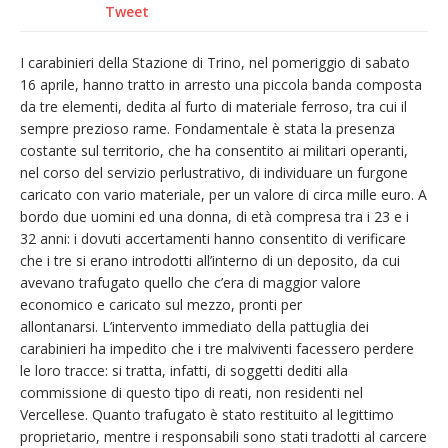
Tweet
I carabinieri della Stazione di Trino, nel pomeriggio di sabato
16 aprile, hanno tratto in arresto una piccola banda composta
da tre elementi, dedita al furto di materiale ferroso, tra cui il
sempre prezioso rame. Fondamentale è stata la presenza
costante sul territorio, che ha consentito ai militari operanti,
nel corso del servizio perlustrativo, di individuare un furgone
caricato con vario materiale, per un valore di circa mille euro. A
bordo due uomini ed una donna, di età compresa tra i 23 e i
32 anni: i dovuti accertamenti hanno consentito di verificare
che i tre si erano introdotti all’interno di un deposito, da cui
avevano trafugato quello che c’era di maggior valore
economico e caricato sul mezzo, pronti per
allontanarsi. L’intervento immediato della pattuglia dei
carabinieri ha impedito che i tre malviventi facessero perdere
le loro tracce: si tratta, infatti, di soggetti dediti alla
commissione di questo tipo di reati, non residenti nel
Vercellese. Quanto trafugato è stato restituito al legittimo
proprietario, mentre i responsabili sono stati tradotti al carcere