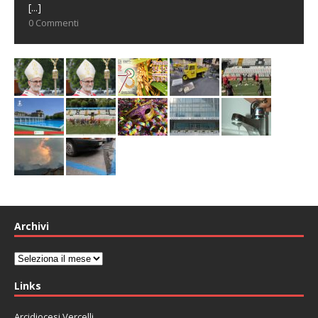
[...]
0 Commenti
Archivi
Archivi
Links
Arcidiocesi Vercelli