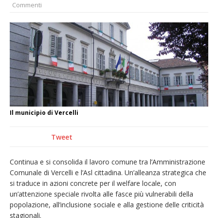
Commenti
naturale per la siccità estrema e gli incendi
Crisi idrica: il Comune di Vercelli introduce
alcune limitazioni all’utilizzo dell’acqua
Incendio sul Monte Barone: si estende il
fronte. Evacuato il rifugio e chiusi tutti i
sentieri
Dieci anni fa l’ingresso a Vercelli
dell’arcivescovo mons. Marco Arnolfo
Il municipio di Vercelli
Tweet
Continua e si consolida il lavoro comune tra l’Amministrazione
Comunale di Vercelli e l’Asl cittadina. Un’alleanza strategica che
si traduce in azioni concrete per il welfare locale, con
un’attenzione speciale rivolta alle fasce più vulnerabili della
popolazione, all’inclusione sociale e alla gestione delle criticità
stagionali.