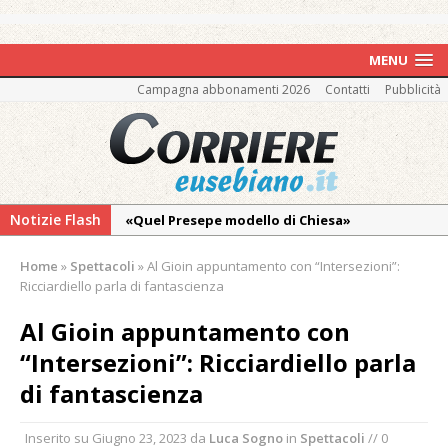
MENU
Campagna abbonamenti 2026
Contatti
Pubblicità
Notizie Flash
«Quel Presepe modello di Chiesa»
Tutto pronto per la 73ª Giornata del
Home
»
Spettacoli
»
Al Gioin appuntamento con “Intersezioni”:
Ringraziamento: convegno, messa e
Ricciardiello parla di fantascienza
mercatino agricolo
Al Gioin appuntamento con
Pro vs Saluzzo, amichevole di buon riscontro
“Intersezioni”: Ricciardiello parla
Piscina ex Enal non balneabile dopo i controlli
di fantascienza
dell’Asl. Il Comune: «Misura precauzionale e
provvisoria»
Inserito su
Giugno 23, 2023
da
Luca Sogno
in
Spettacoli
// 0
La Pro verso l’avvio della Stagione