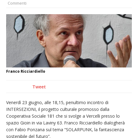
Commenti
La Regione stanzia oltre 38mila euro per il
carnevale di Santhià. La soddisfazione della
Pro Loco
Il Piemonte ha avviato la richiesta di calamità
naturale per la siccità estrema e gli incendi
Dieci anni fa l’ingresso a Vercelli
dell’arcivescovo mons. Marco Arnolfo
Franco Ricciardiello
Tweet
Venerdì 23 giugno, alle 18,15, penultimo incontro di
INTERSEZIONI, il progetto culturale promosso dalla
Cooperativa Sociale 181 che si svolge a Vercelli presso lo
spazio Gioin in via Laviny 63. Franco Ricciardiello dialogherà
con Fabio Ponzana sul tema “SOLARPUNK, la fantascienza
sostenibile del futuro”.