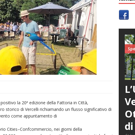
Spe
L’
Ve
sitivo la 20ª edizione della Fattoria in Città,
 storico di Vercelli richiamando un flusso significativo di
Ot
ll’evento come appuntamento di
di
orio Cities–Confcommercio, nei giorni della