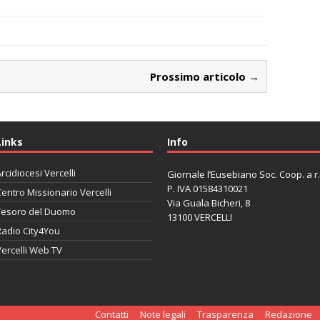
Prossimo articolo →
Links
Info
rcidiocesi Vercelli
Giornale l’Eusebiano Soc. Coop. a r.l
P. IVA 01584310021
entro Missionario Vercelli
Via Guala Bicheri, 8
Tesoro del Duomo
13100 VERCELLI
Radio City4You
ercelli Web TV
автоновости
Mazda CX-90
Volkswagen Taos
Lexus LC 500
Contatti
Note legali
Trasparenza
Redazione