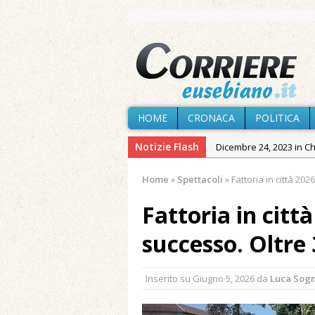
HOME
CRONACA
POLITICA
Notizie Flash
Dicembre 24, 2023 in C
Novembre 10, 2023 in 
Home
»
Spettacoli
»
Fattoria in città 20
Agosto 7, 2026 in Cron
Fattoria in città
Agosto 7, 2026 in Paesi
Agosto 7, 2026 in Cron
successo. Oltre
Agosto 7, 2026 in Politic
Agosto 6, 2026 in Cron
Inserito su
Giugno 5, 2026
da
Luca Sog
Maggio 11, 2024 in Spec