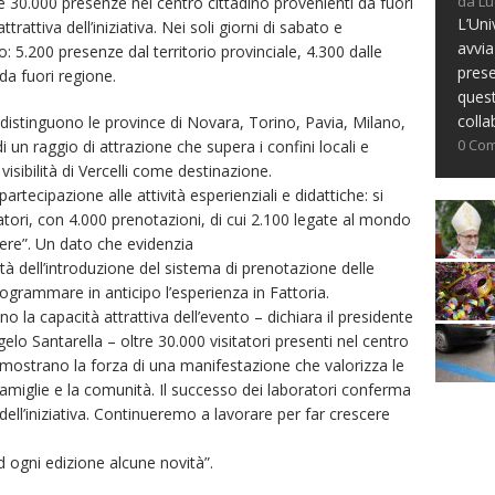
da Lu
e 30.000 presenze nel centro cittadino provenienti da fuori
L’Uni
trattiva dell’iniziativa. Nei soli giorni di sabato e
avvia
to: 5.200 presenze dal territorio provinciale, 4.300 dalle
prese
da fuori regione.
ques
colla
i distinguono le province di Novara, Torino, Pavia, Milano,
0 Co
i un raggio di attrazione che supera i confini locali e
visibilità di Vercelli come destinazione.
artecipazione alle attività esperienziali e didattiche: si
tori, con 4.000 prenotazioni, di cui 2.100 legate al mondo
bere”. Un dato che evidenzia
ntà dell’introduzione del sistema di prenotazione delle
programmare in anticipo l’esperienza in Fattoria.
 la capacità attrattiva dell’evento – dichiara il presidente
o Santarella – oltre 30.000 visitatori presenti nel centro
 dimostrano la forza di una manifestazione che valorizza le
 famiglie e la comunità. Il successo dei laboratori conferma
 dell’iniziativa. Continueremo a lavorare per far crescere
ogni edizione alcune novità”.