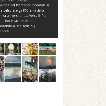
ca Sogno in Speciali
versità del Piemonte Orientale si
 a celebrare gli 800 anni della
nza universitaria a Vercelli. Per
to Upo e Meic stanno
borando a una serie di
[...]
mmenti