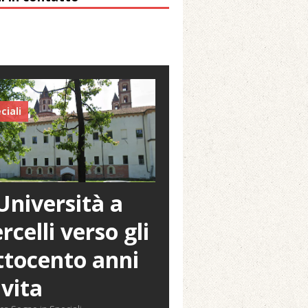
ciali
Università a
rcelli verso gli
tocento anni
 vita