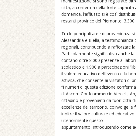
manifestazione si sono registrate oltr
città, a conferma della forte capacità at
domenica, l’afflusso si è così distribui
restanti province del Piemonte, 3.300 
Tra le principali aree di provenienza s
Alessandria e Biella, a testimonianza d
regionali, contribuendo a rafforzare la 
Particolarmente significativa anche la p
contano oltre 8.000 presenze ai labora
scolastico e 1.900 a partecipazioni “li
il valore educativo dell’evento e la bo
attività, che consente ai visitatori di 
“I numeri di questa edizione confermano
di Ascom Confcommercio Vercelli, Angel
cittadino e provenienti da fuori città
eccellenze del territorio, coinvolge le
inoltre il valore culturale ed educativo
ulteriormente questo
appuntamento, introducendo come ad 