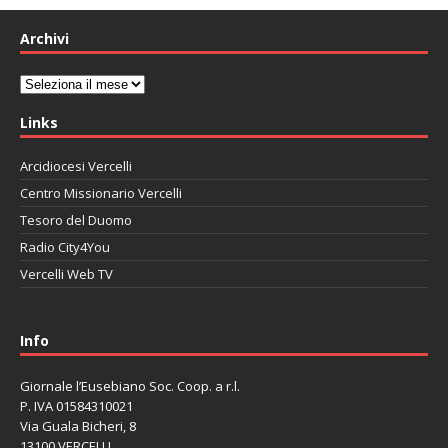
Archivi
Archivi
Links
Arcidiocesi Vercelli
Centro Missionario Vercelli
Tesoro del Duomo
Radio City4You
Vercelli Web TV
автоновости
Mazda CX-90
Volkswagen Taos
Lexus LC 500
Info
Giornale l’Eusebiano Soc. Coop. a r.l.
P. IVA 01584310021
Via Guala Bicheri, 8
13100 VERCELLI