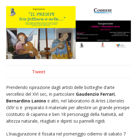
Nuovo fronte delle fiamme: vasto incendio
alle pendici del Monte Barone
Centinaia di vercellesi a Oropa per il
pellegrinaggio diocesano
Intervento dei vigili del fuoco per un
incendio di sterpaglie a Caresanablot
Dieci anni fa l’ingresso a Vercelli
dell’arcivescovo mons. Marco Arnolfo
Tweet
Prendendo ispirazione dagli artisti delle botteghe d’arte
vercellesi del XVI sec, in particolare
Gaudenzio Ferrari
,
Bernardino Lanino
e altri, nel laboratorio di
Artes Liberales
ODV
si è preparato il materiale per allestire un grande presepe
costituito di capanna e ben 18 personaggi della Natività, ad
altezza naturale, ritagliati e dipinti su pannelli rigidi.
L’inaugurazione è fissata nel pomeriggio odierno di sabato 7