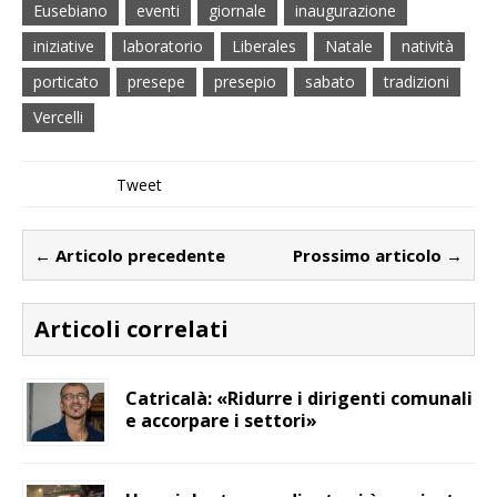
Eusebiano
eventi
giornale
inaugurazione
iniziative
laboratorio
Liberales
Natale
natività
porticato
presepe
presepio
sabato
tradizioni
Vercelli
Tweet
← Articolo precedente
Prossimo articolo →
Articoli correlati
Catricalà: «Ridurre i dirigenti comunali
e accorpare i settori»