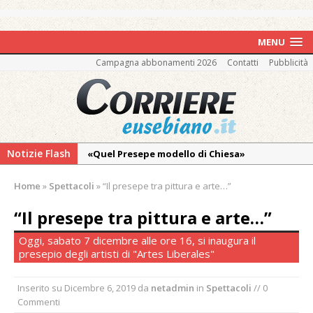
MENU
Campagna abbonamenti 2026
Contatti
Pubblicità
Notizie Flash
«Quel Presepe modello di Chiesa»
Tutto pronto per la 73ª Giornata del
Home
»
Spettacoli
»
“Il presepe tra pittura e arte…”
Ringraziamento: convegno, messa e
mercatino agricolo
“Il presepe tra pittura e arte…”
Incendio sul Monte Barone: si estende il
Oggi, sabato 7 dicembre alle ore 16, si inaugura il
fronte. Evacuato il rifugio e chiusi tutti i
presepio degli artisti di "Artes Liberales"
sentieri
Inserito su
Dicembre 6, 2019
da
netadmin
in
Spettacoli
// 0
Vercelli: in alcune vie nuova tracciatura delle
Commenti
zone blu