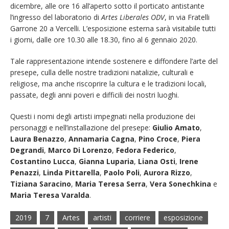
dicembre, alle ore 16 all’aperto sotto il porticato antistante
l’ingresso del laboratorio di
Artes Liberales ODV
, in via Fratelli
Garrone 20 a Vercelli. L’esposizione esterna sarà visitabile tutti
i giorni, dalle ore 10.30 alle 18.30, fino al 6 gennaio 2020.
Tale rappresentazione intende sostenere e diffondere l’arte del
presepe, culla delle nostre tradizioni natalizie, culturali e
religiose, ma anche riscoprire la cultura e le tradizioni locali,
passate, degli anni poveri e difficili dei nostri luoghi.
Questi i nomi degli artisti impegnati nella produzione dei
personaggi e nell’installazione del presepe:
Giulio Amato
,
Laura Benazzo
,
Annamaria Cagna
,
Pino Croce
,
Piera
Degrandi
,
Marco Di Lorenzo
,
Fedora Federico
,
Costantino Lucca
,
Gianna Luparia
,
Liana Osti
,
Irene
Penazzi
,
Linda Pittarella
,
Paolo Poli
,
Aurora Rizzo
,
Tiziana Saracino
,
Maria Teresa Serra
,
Vera Sonechkina
e
Maria Teresa Varalda
.
2019
7
Artes
artisti
corriere
esposizione