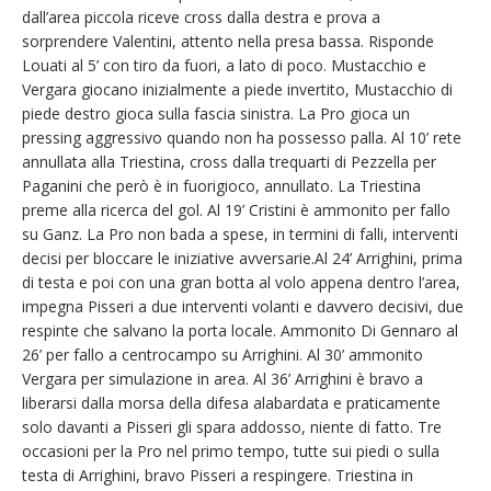
dall’area piccola riceve cross dalla destra e prova a
sorprendere Valentini, attento nella presa bassa. Risponde
Louati al 5’ con tiro da fuori, a lato di poco. Mustacchio e
Vergara giocano inizialmente a piede invertito, Mustacchio di
piede destro gioca sulla fascia sinistra. La Pro gioca un
pressing aggressivo quando non ha possesso palla. Al 10’ rete
annullata alla Triestina, cross dalla trequarti di Pezzella per
Paganini che però è in fuorigioco, annullato. La Triestina
preme alla ricerca del gol. Al 19’ Cristini è ammonito per fallo
su Ganz. La Pro non bada a spese, in termini di falli, interventi
decisi per bloccare le iniziative avversarie.Al 24’ Arrighini, prima
di testa e poi con una gran botta al volo appena dentro l’area,
impegna Pisseri a due interventi volanti e davvero decisivi, due
respinte che salvano la porta locale. Ammonito Di Gennaro al
26’ per fallo a centrocampo su Arrighini. Al 30’ ammonito
Vergara per simulazione in area. Al 36’ Arrighini è bravo a
liberarsi dalla morsa della difesa alabardata e praticamente
solo davanti a Pisseri gli spara addosso, niente di fatto. Tre
occasioni per la Pro nel primo tempo, tutte sui piedi o sulla
testa di Arrighini, bravo Pisseri a respingere. Triestina in