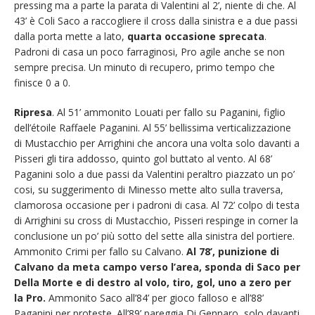
pressing ma a parte la parata di Valentini al 2’, niente di che. Al
43’ è Coli Saco a raccogliere il cross dalla sinistra e a due passi
dalla porta mette a lato,
quarta occasione sprecata
.
Padroni di casa un poco farraginosi, Pro agile anche se non
sempre precisa. Un minuto di recupero, primo tempo che
finisce 0 a 0.
Ripresa
. Al 51’ ammonito Louati per fallo su Paganini, figlio
dell’étoile Raffaele Paganini. Al 55’ bellissima verticalizzazione
di Mustacchio per Arrighini che ancora una volta solo davanti a
Pisseri gli tira addosso, quinto gol buttato al vento. Al 68’
Paganini solo a due passi da Valentini peraltro piazzato un po’
cosi, su suggerimento di Minesso mette alto sulla traversa,
clamorosa occasione per i padroni di casa. Al 72’ colpo di testa
di Arrighini su cross di Mustacchio, Pisseri respinge in corner la
conclusione un po’ più sotto del sette alla sinistra del portiere.
Ammonito Crimi per fallo su Calvano.
Al 78’, punizione di
Calvano da meta campo verso l’area, sponda di Saco per
Della Morte e di destro al volo, tiro, gol, uno a zero per
la Pro.
Ammonito Saco all’84’ per gioco falloso e all’88’
Paganini per proteste. All’89’ pareggia Di Gennaro, solo davanti