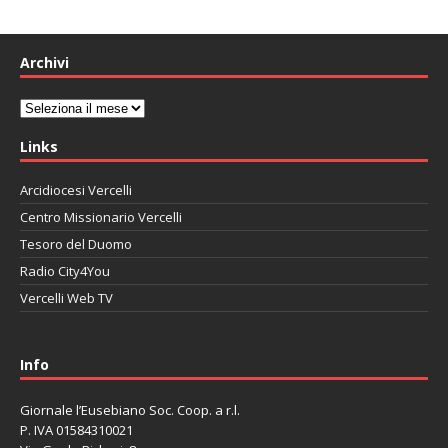
Archivi
Archivi
Links
Arcidiocesi Vercelli
Centro Missionario Vercelli
Tesoro del Duomo
Radio City4You
Vercelli Web TV
автоновости
Mazda CX-90
Volkswagen Taos
Lexus LC 500
Info
Giornale l’Eusebiano Soc. Coop. a r.l.
P. IVA 01584310021