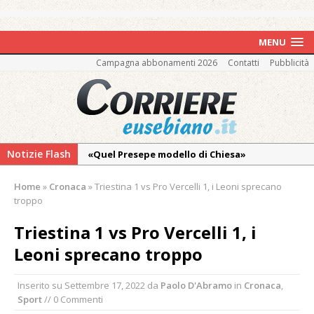
MENU
Campagna abbonamenti 2026
Contatti
Pubblicità
Notizie Flash
«Quel Presepe modello di Chiesa»
Tutto pronto per la 73ª Giornata del
Home
»
Cronaca
»
Triestina 1 vs Pro Vercelli 1, i Leoni sprecano
Ringraziamento: convegno, messa e
troppo
mercatino agricolo
Triestina 1 vs Pro Vercelli 1, i
Pro vs Saluzzo, amichevole di buon riscontro
Leoni sprecano troppo
Piscina ex Enal non balneabile dopo i controlli
dell’Asl. Il Comune: «Misura precauzionale e
Inserito su
Settembre 17, 2022
da
Paolo D'Abramo
in
Cronaca
,
provvisoria»
Sport
// 0 Commenti
La Pro verso l’avvio della Stagione