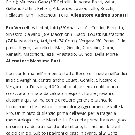
Felici); Minesso; Ganz (63’ Petrelli). In panca Pozzi, Valori,
Galliani, Sottini, Petrelli, Adorante, Lovisa, Lollo, Rocchi,
Pellacani, Crimi, Rocchetti, Felici.
Allenatore Andrea Bonatti
.
Pro Vercelli
Valentini; Iotti (89’ Anastasio) , Cristini, Perrotta,
Silvestro; Calvano ( 89’ Macchioni) , Saco, Louati; Mustacchio
(74’ Mustacchio), Arrighini (74’ Comi), Vergara (60’ Renault). In
panca Rigon, Lancellotti, Masi, Gentile, Corradini, Comi,
Renault, Macchioni, Iezzi, Anastasio, Guindo, Della Morte.
Allenatore Massimo Paci
.
Paci conferma nell’immenso stadio Rocco di Trieste nell’undici
iniziale Arrighini, dentro anche Louati, Gentile, Silvestro e
Vergara. La Triestina, 4.000 abbonati, è senza dubbio una
corazzata formata da calciatori esperti, forti e giovani di
altissima qualita, ha come direttore generale Giancarlo
Romairone, che costa in termini di ingaggi numerose volte la
Pro. Un minuto di silenzio prima dell’avvio per la tragedia
meteorologica nelle Marche. La Pro nella prima frazione gioca
da sinistra a destra rispetto alle tribune, la Triestina batte il
calcio d’inizio. Subito i padroni di casa in avanti, al 2’ Ganz