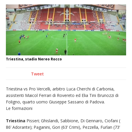
La Regione stanzia oltre 38mila euro per il
carnevale di Santhià. La soddisfazione della
Pro Loco
Il Piemonte ha avviato la richiesta di calamità
naturale per la siccità estrema e gli incendi
Dieci anni fa l’ingresso a Vercelli
dell’arcivescovo mons. Marco Arnolfo
Triestina, stadio Nereo Rocco
Tweet
Triestina vs Pro Vercelli, arbitro Luca Cherchi di Carbonia,
assistenti Maicol Ferrari di Rovereto ed Elia Tini Brunozzi di
Foligno, quarto uomo Giuseppe Sassano di Padova.
Le formazioni
Triestina
Pisseri; Ghislandi, Sabbione, Di Gennaro, Ciofani (
86’ Adorante); Paganini, Gori (63’ Crimi), Pezzella, Furlan (73’