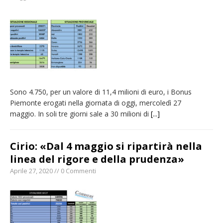
naturale per la siccità estrema e gli incendi
Crisi idrica: il Comune di Vercelli introduce
alcune limitazioni all’utilizzo dell’acqua
Incendio sul Monte Barone: si estende il
fronte. Evacuato il rifugio e chiusi tutti i
sentieri
Sono 4.750, per un valore di 11,4 milioni di euro, i Bonus
Dieci anni fa l’ingresso a Vercelli
Piemonte erogati nella giornata di oggi, mercoledì 27
dell’arcivescovo mons. Marco Arnolfo
maggio. In soli tre giorni sale a 30 milioni di
[...]
Cirio: «Dal 4 maggio si ripartirà nella
linea del rigore e della prudenza»
Aprile 27, 2020 // 0 Commenti