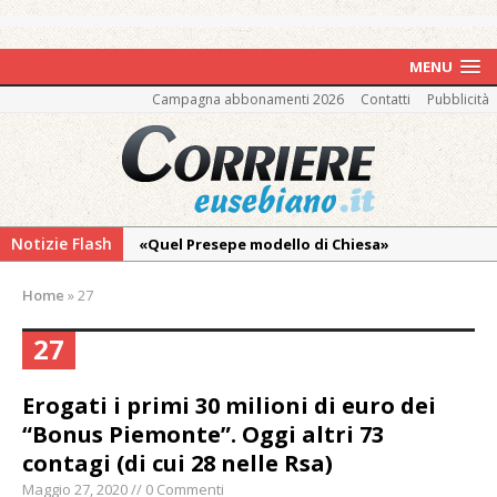
MENU
Campagna abbonamenti 2026
Contatti
Pubblicità
Notizie Flash
«Quel Presepe modello di Chiesa»
Tutto pronto per la 73ª Giornata del
Home
»
27
Ringraziamento: convegno, messa e
mercatino agricolo
27
La Pro verso l’avvio della Stagione
Erogati i primi 30 milioni di euro dei
La Regione stanzia oltre 38mila euro per il
“Bonus Piemonte”. Oggi altri 73
carnevale di Santhià. La soddisfazione della
contagi (di cui 28 nelle Rsa)
Pro Loco
Maggio 27, 2020 // 0 Commenti
Il Piemonte ha avviato la richiesta di calamità