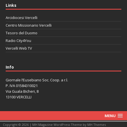
Links
Arcidiocesi Vercelli
Centro Missionario Vercelli
Tesoro del Duomo
Radio City4You
Vercelli Web TV
автоновости
Mazda CX-90
Volkswagen Taos
Lexus LC 500
Info
Giornale l’Eusebiano Soc. Coop. a r.l.
P. IVA 01584310021
Via Guala Bicheri, 8
13100 VERCELLI
MENU
Copyright © 2026 | MH Magazine WordPress Theme by
MH Themes