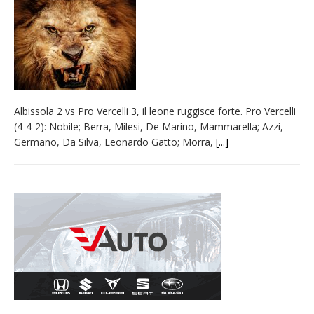
naturale per la siccità estrema e gli incendi
Crisi idrica: il Comune di Vercelli introduce
alcune limitazioni all’utilizzo dell’acqua
Incendio sul Monte Barone: si estende il
fronte. Evacuato il rifugio e chiusi tutti i
Albissola 2 vs Pro Vercelli 3, il leone ruggisce forte. Pro Vercelli
sentieri
(4-4-2): Nobile; Berra, Milesi, De Marino, Mammarella; Azzi,
Dieci anni fa l’ingresso a Vercelli
Germano, Da Silva, Leonardo Gatto; Morra,
[...]
dell’arcivescovo mons. Marco Arnolfo