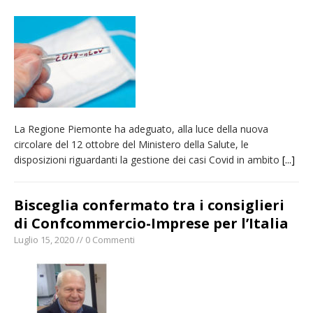
pellegrinaggio diocesano
Intervento dei vigili del fuoco per un
incendio di sterpaglie a Caresanablot
Asl Vc: arrivano i nuovi totem multifunzionali
per i pagamenti delle prestazioni
Dieci anni fa l’ingresso a Vercelli
La Regione Piemonte ha adeguato, alla luce della nuova
dell’arcivescovo mons. Marco Arnolfo
circolare del 12 ottobre del Ministero della Salute, le
disposizioni riguardanti la gestione dei casi Covid in ambito
[...]
Bisceglia confermato tra i consiglieri
di Confcommercio-Imprese per l’Italia
Luglio 15, 2020 // 0 Commenti