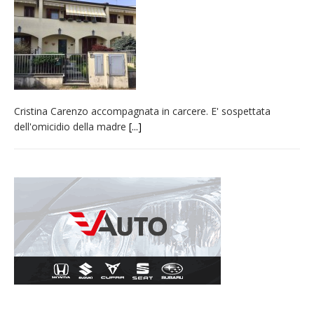
carnevale di Santhià. La soddisfazione della
Pro Loco
Il Piemonte ha avviato la richiesta di calamità
naturale per la siccità estrema e gli incendi
Crisi idrica: il Comune di Vercelli introduce
Cristina Carenzo accompagnata in carcere. E' sospettata
alcune limitazioni all’utilizzo dell’acqua
dell'omicidio della madre
[...]
Dieci anni fa l’ingresso a Vercelli
dell’arcivescovo mons. Marco Arnolfo