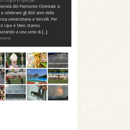
ca Sogno in Speciali
versità del Piemonte Orientale si
 a celebrare gli 800 anni della
nza universitaria a Vercelli. Per
to Upo e Meic stanno
borando a una serie di
[...]
mmenti