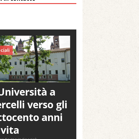
 Arnolfo
ciali
Università a
rcelli verso gli
tocento anni
 vita