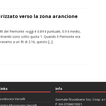
rizzato verso la zona arancione
 Rt del Piemonte «oggi è 0.84 il puntuale, 0.9 il medio,
entrambi sono sotto quota 1. Quando il Piemonte era
eravamo a un Rt di 2.16, questo
[...]
Links
Info
rcidiocesi Vercelli
Giornale l’Eusebiano Soc. Coop. a r.l
P. IVA 01584310021
entro Missionario Vercelli