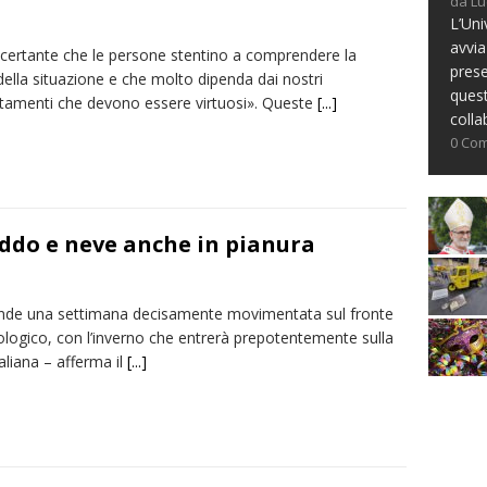
da Lu
L’Uni
avvia
ncertante che le persone stentino a comprendere la
prese
della situazione e che molto dipenda dai nostri
ques
amenti che devono essere virtuosi». Queste
[...]
colla
0 Co
eddo e neve anche in pianura
ende una settimana decisamente movimentata sul fronte
logico, con l’inverno che entrerà prepotentemente sulla
aliana – afferma il
[...]