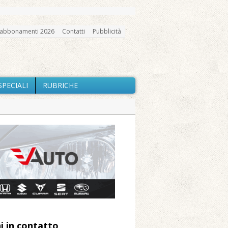
abbonamenti 2026
Contatti
Pubblicità
SPECIALI
RUBRICHE
gno, messa e mercatino agricolo
i contano i danni del nubifragio di
a Fondazione Marazzato
ne: «Misura precauzionale e
i in contatto