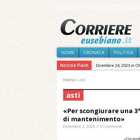
HOME
CRONACA
POLITICA
Notizie Flash
Dicembre 24, 2023 in C
Novembre 10, 2023 in 
Home
»
asti
Agosto 9, 2026 in Cron
venerdì
asti
Agosto 8, 2026 in Cron
«Per scongiurare una 3ª
Agosto 7, 2026 in Cron
di mantenimento»
Agosto 7, 2026 in Cron
Dicembre 2, 2020 // 0 Commenti
provvisoria»
Agosto 7, 2026 in Cron
«Dicembr