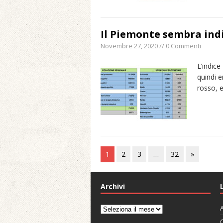
Il Piemonte sembra indi
Novembre 27, 2020 // 0 Commenti
L’indice
quindi 
rosso, 
1
2
3
…
32
»
Archivi
A
Archivi
C