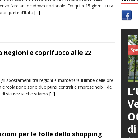
enza fare un lockdown nazionale. Da qui a 15 giorni tutta
iali:
Dieci anni fa l’ingresso a Vercelli dell’arcivescovo mons. Marco
 gran parte d’Italia
[...]
Spe
 Regioni e coprifuoco alle 22
 gli spostamenti tra regioni e mantenere il limite delle ore
a circolazione sono due punti centrali e imprescindibili del
L’
 di sicurezza che stiamo
[...]
Ve
Ot
di
uzioni per le folle dello shopping