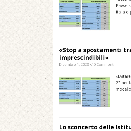
Paese s
Maggio 11, 2024 in Spec
Italia o
«Stop a spostamenti tra
imprescindibili»
Dicembre 1, 2020 // 0 Commenti
«Evitare
22 per l
modello
Lo sconcerto delle Istit