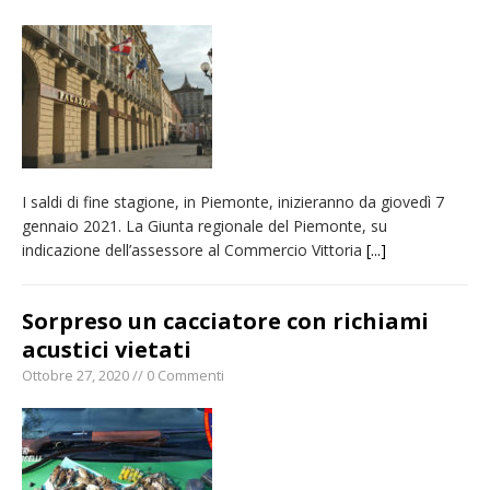
naturale per la siccità estrema e gli incendi
Crisi idrica: il Comune di Vercelli introduce
alcune limitazioni all’utilizzo dell’acqua
Incendio sul Monte Barone: si estende il
fronte. Evacuato il rifugio e chiusi tutti i
sentieri
I saldi di fine stagione, in Piemonte, inizieranno da giovedì 7
Dieci anni fa l’ingresso a Vercelli
gennaio 2021. La Giunta regionale del Piemonte, su
dell’arcivescovo mons. Marco Arnolfo
indicazione dell’assessore al Commercio Vittoria
[...]
Sorpreso un cacciatore con richiami
acustici vietati
Ottobre 27, 2020 // 0 Commenti