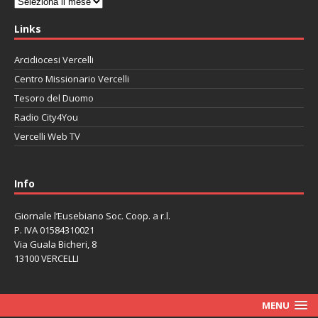
Archivi
Links
Arcidiocesi Vercelli
Centro Missionario Vercelli
Tesoro del Duomo
Radio City4You
Vercelli Web TV
автоновости
Mazda CX-90
Volkswagen Taos
Lexus LC 500
Info
Giornale l’Eusebiano Soc. Coop. a r.l.
P. IVA 01584310021
Via Guala Bicheri, 8
13100 VERCELLI
MENU