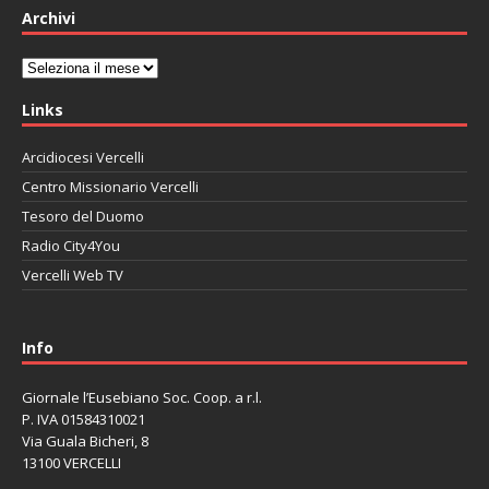
Archivi
Archivi
Links
Arcidiocesi Vercelli
Centro Missionario Vercelli
Tesoro del Duomo
Radio City4You
Vercelli Web TV
автоновости
Mazda CX-90
Volkswagen Taos
Lexus LC 500
Info
Giornale l’Eusebiano Soc. Coop. a r.l.
P. IVA 01584310021
Via Guala Bicheri, 8
13100 VERCELLI