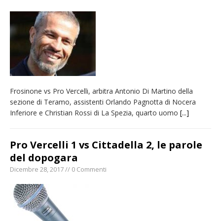
pellegrinaggio diocesano
Intervento dei vigili del fuoco per un
incendio di sterpaglie a Caresanablot
Asl Vc: arrivano i nuovi totem multifunzionali
per i pagamenti delle prestazioni
Dieci anni fa l’ingresso a Vercelli
Frosinone vs Pro Vercelli, arbitra Antonio Di Martino della
dell’arcivescovo mons. Marco Arnolfo
sezione di Teramo, assistenti Orlando Pagnotta di Nocera
Inferiore e Christian Rossi di La Spezia, quarto uomo
[...]
Pro Vercelli 1 vs Cittadella 2, le parole
del dopogara
Dicembre 28, 2017 // 0 Commenti