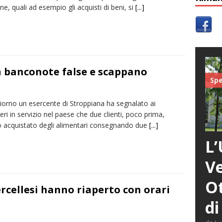
ne, quali ad esempio gli acquisti di beni, si
[...]
 banconote false e scappano
Spe
giorno un esercente di Stroppiana ha segnalato ai
eri in servizio nel paese che due clienti, poco prima,
 acquistato degli alimentari consegnando due
[...]
L’
Ve
Ot
vercellesi hanno riaperto con orari
di