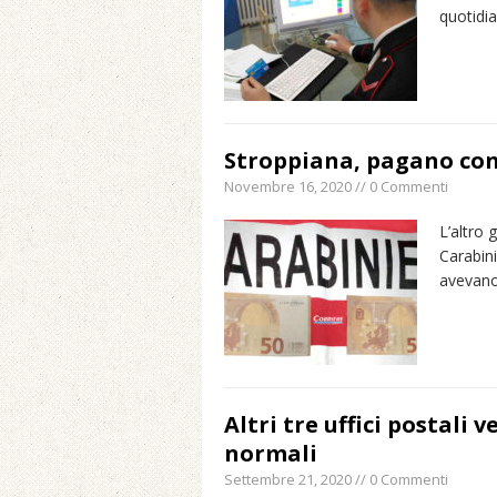
quotidia
Stroppiana, pagano con
Novembre 16, 2020 // 0 Commenti
L’altro 
Carabini
avevano
Altri tre uffici postali 
normali
Settembre 21, 2020 // 0 Commenti