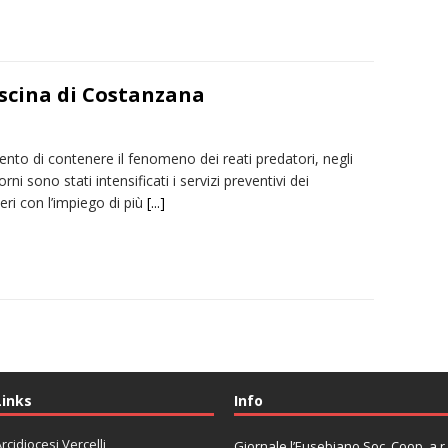
ascina di Costanzana
tento di contenere il fenomeno dei reati predatori, negli
orni sono stati intensificati i servizi preventivi dei
eri con l’impiego di più
[...]
Links
Info
rcidiocesi Vercelli
Giornale l’Eusebiano Soc. Coop. a r.l