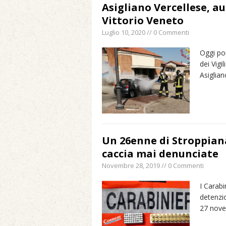
Asigliano Vercellese, au
Vittorio Veneto
Luglio 10, 2020 // 0 Commenti
Oggi pom
dei Vigi
Asiglian
Un 26enne di Stroppiana
caccia mai denunciate
Novembre 28, 2019 // 0 Commenti
I Carabi
detenzio
27 nove