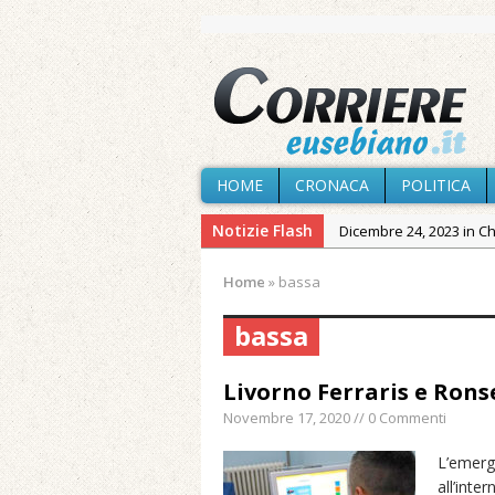
HOME
CRONACA
POLITICA
Notizie Flash
Dicembre 24, 2023 in C
Novembre 10, 2023 in 
Home
»
bassa
Agosto 7, 2026 in Cron
bassa
Agosto 7, 2026 in Cron
provvisoria»
Livorno Ferraris e Ronse
Agosto 7, 2026 in Cron
Novembre 17, 2020 // 0 Commenti
Agosto 7, 2026 in Paesi
Agosto 7, 2026 in Cron
L’emerg
all’inte
Maggio 11, 2024 in Spec