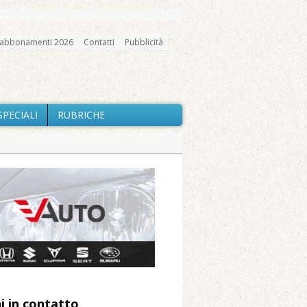
abbonamenti 2026
Contatti
Pubblicità
SPECIALI
RUBRICHE
gno, messa e mercatino agricolo
ne: «Misura precauzionale e
a soddisfazione della Pro Loco
ccità estrema e gli incendi
i in contatto
 Arnolfo