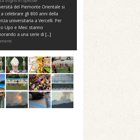
ca Sogno in Speciali
versità del Piemonte Orientale si
 a celebrare gli 800 anni della
nza universitaria a Vercelli. Per
to Upo e Meic stanno
borando a una serie di
[...]
mmenti