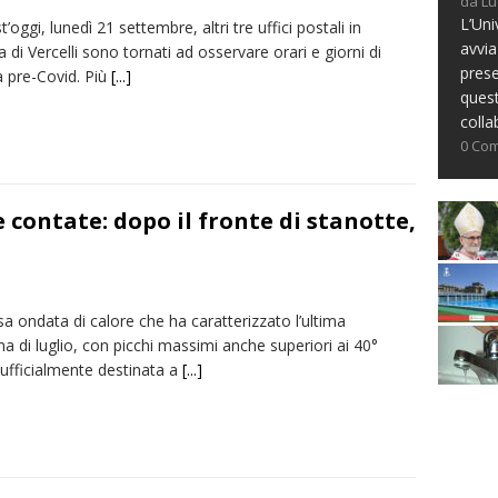
da Lu
L’Uni
’oggi, lunedì 21 settembre, altri tre uffici postali in
avvia
a di Vercelli sono tornati ad osservare orari e giorni di
prese
a pre-Covid. Più
[...]
ques
colla
0 Co
e contate: dopo il fronte di stanotte,
sa ondata di calore che ha caratterizzato l’ultima
a di luglio, con picchi massimi anche superiori ai 40°
 ufficialmente destinata a
[...]