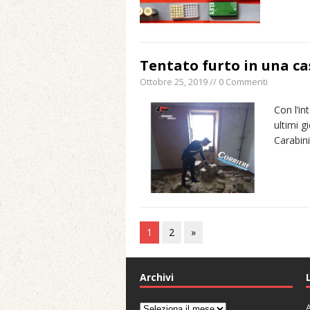
Tentato furto in una c
Ottobre 25, 2019 // 0 Commenti
Con l’in
ultimi gi
Carabini
1
2
»
Archivi
A
Archivi