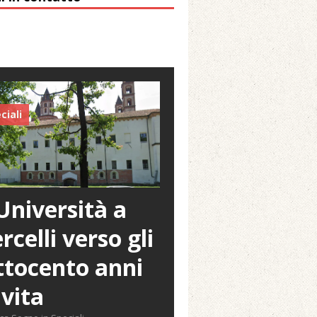
ciali
Università a
rcelli verso gli
tocento anni
 vita