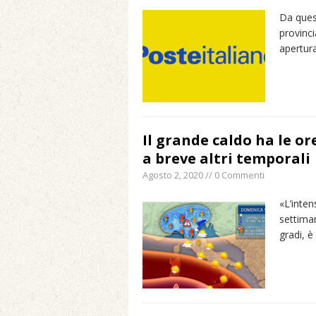
Da quest
provinci
apertur
Il grande caldo ha le or
a breve altri temporali
Agosto 2, 2020 // 0 Commenti
«L’inten
settiman
gradi, è