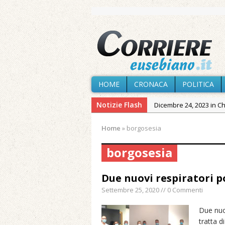
HOME
CRONACA
POLITICA
Notizie Flash
Dicembre 24, 2023 in C
Novembre 10, 2023 in 
Home
»
borgosesia
Agosto 8, 2026 in Cron
borgosesia
Agosto 7, 2026 in Cron
Agosto 7, 2026 in Cron
Due nuovi respiratori po
provvisoria»
Settembre 25, 2020 // 0 Commenti
Agosto 7, 2026 in Cron
Agosto 7, 2026 in Paesi
Due nuov
tratta d
Maggio 11, 2024 in Spec