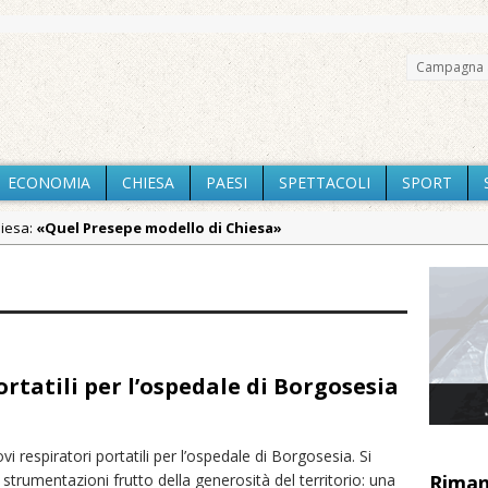
Campagna 
ECONOMIA
CHIESA
PAESI
SPETTACOLI
SPORT
hiesa:
«Quel Presepe modello di Chiesa»
Chiesa:
Tutto pronto per la 73ª Giornata del Ringraziamento: conve
aca:
Estate di sagre anche per i mezzi storici della collezione dell
aca:
Pro vs Saluzzo, amichevole di buon riscontro
aca:
Piscina ex Enal non balneabile dopo i controlli dell’Asl. Il Comu
rtatili per l’ospedale di Borgosesia
aca:
La Pro verso l’avvio della Stagione
:
La Regione stanzia oltre 38mila euro per il carnevale di Santhià. L
i respiratori portatili per l’ospedale di Borgosesia. Si
i strumentazioni frutto della generosità del territorio: una
Riman
iali:
Dieci anni fa l’ingresso a Vercelli dell’arcivescovo mons. Marco