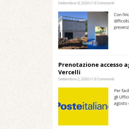
Settembre 9, 2020 // 0 Commenti
Con l’i
difficol
prevenz
Prenotazione accesso agl
Vercelli
Settembre 2, 2020 // 0 Commenti
Per faci
gli Uffi
agosto 