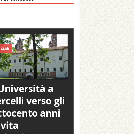
ciali
Università a
rcelli verso gli
tocento anni
 vita