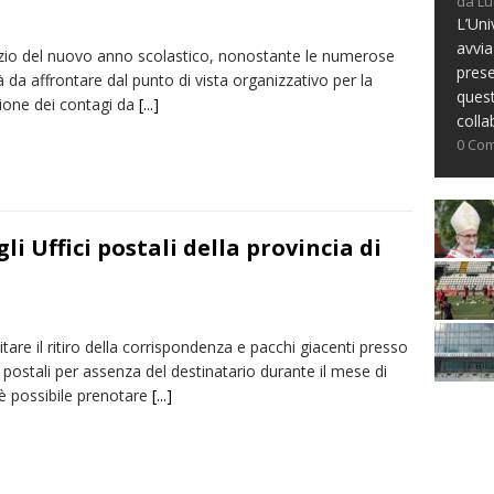
da Lu
L’Uni
avvia
nizio del nuovo anno scolastico, nonostante le numerose
prese
tà da affrontare dal punto di vista organizzativo per la
ques
ione dei contagi da
[...]
colla
0 Co
i Uffici postali della provincia di
litare il ritiro della corrispondenza e pacchi giacenti presso
ci postali per assenza del destinatario durante il mese di
è possibile prenotare
[...]