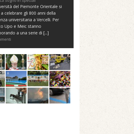
ca Sogno in Speciali
versità del Piemonte Orientale si
 a celebrare gli 800 anni della
nza universitaria a Vercelli. Per
to Upo e Meic stanno
borando a una serie di
[...]
mmenti