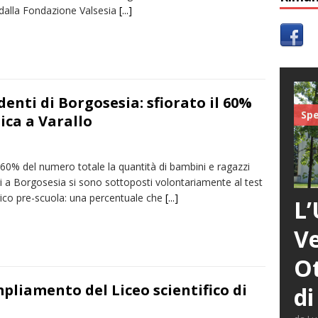
dalla Fondazione Valsesia
[...]
udenti di Borgosesia: sfiorato il 60%
Spe
lica a Varallo
l 60% del numero totale la quantità di bambini e ragazzi
i a Borgosesia si sono sottoposti volontariamente al test
gico pre-scuola: una percentuale che
[...]
L’
Ve
Ot
pliamento del Liceo scientifico di
di