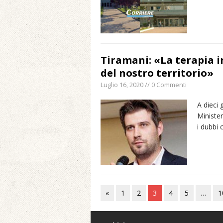
Tiramani: «La terapia i
del nostro territorio»
Luglio 16, 2020 // 0 Commenti
A dieci 
Minister
i dubbi
«
1
2
3
4
5
…
1