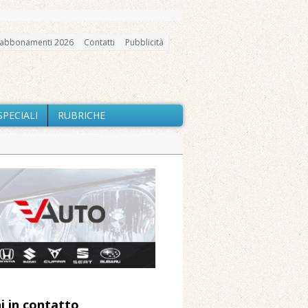
abbonamenti 2026
Contatti
Pubblicità
SPECIALI
RUBRICHE
gno, messa e mercatino agricolo
a Fondazione Marazzato
ne: «Misura precauzionale e
a soddisfazione della Pro Loco
i in contatto
 Arnolfo