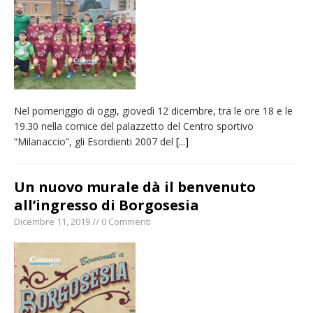
nubifragio di venerdì
Estate di sagre anche per i mezzi storici della
collezione della Fondazione Marazzato
Pro vs Saluzzo, amichevole di buon riscontro
Piscina ex Enal non balneabile dopo i controlli
Nel pomeriggio di oggi, giovedì 12 dicembre, tra le ore 18 e le
dell’Asl. Il Comune: «Misura precauzionale e
19.30 nella cornice del palazzetto del Centro sportivo
provvisoria»
“Milanaccio”, gli Esordienti 2007 del
[...]
Dieci anni fa l’ingresso a Vercelli
dell’arcivescovo mons. Marco Arnolfo
Un nuovo murale dà il benvenuto
all’ingresso di Borgosesia
Dicembre 11, 2019 // 0 Commenti