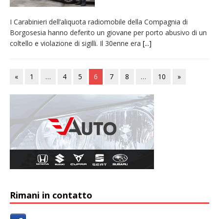
I Carabinieri dell’aliquota radiomobile della Compagnia di
Borgosesia hanno deferito un giovane per porto abusivo di un
coltello e violazione di sigilli. Il 30enne era
[...]
«
1
…
4
5
6
7
8
…
10
»
Rimani in contatto