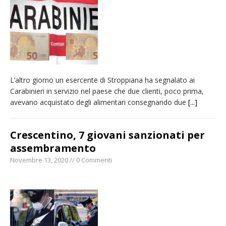
Quel giardino davanti all’ospedale curato da
otto soggetti autistici in cura all’Asl di
Vercelli
Dopo caldo e incendi, il maltempo estremo:
nell’Alto Novarese si contano i danni del
L’altro giorno un esercente di Stroppiana ha segnalato ai
nubifragio di venerdì
Carabinieri in servizio nel paese che due clienti, poco prima,
Dieci anni fa l’ingresso a Vercelli
avevano acquistato degli alimentari consegnando due
[...]
dell’arcivescovo mons. Marco Arnolfo
Crescentino, 7 giovani sanzionati per
assembramento
Novembre 13, 2020 // 0 Commenti