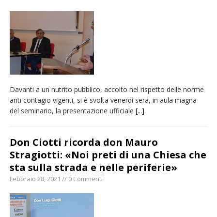
provvisoria»
La Pro verso l’avvio della Stagione
La Regione stanzia oltre 38mila euro per il
carnevale di Santhià. La soddisfazione della
Pro Loco
Dieci anni fa l’ingresso a Vercelli
Davanti a un nutrito pubblico, accolto nel rispetto delle norme
dell’arcivescovo mons. Marco Arnolfo
anti contagio vigenti, si è svolta venerdì sera, in aula magna
del seminario, la presentazione ufficiale
[...]
Don Ciotti ricorda don Mauro
Stragiotti: «Noi preti di una Chiesa che
sta sulla strada e nelle periferie»
Febbraio 28, 2021 // 0 Commenti