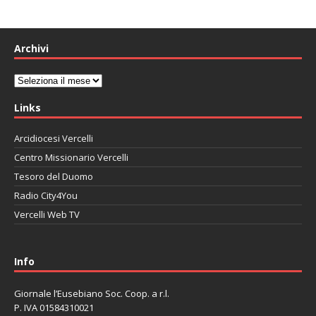
Archivi
Archivi
Links
Arcidiocesi Vercelli
Centro Missionario Vercelli
Tesoro del Duomo
Radio City4You
Vercelli Web TV
автоновости
Mazda CX-90
Volkswagen Taos
Lexus LC 500
Info
Giornale l’Eusebiano Soc. Coop. a r.l.
P. IVA 01584310021