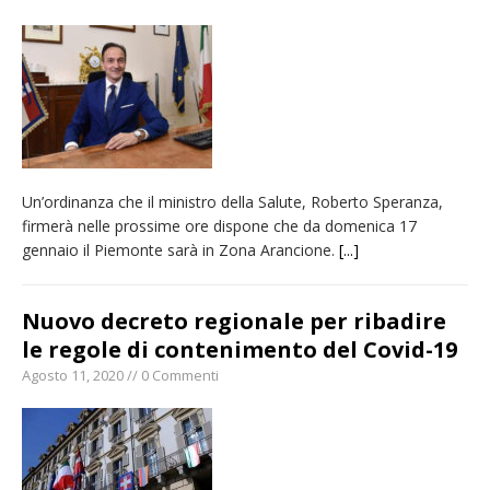
provvisoria»
La Pro verso l’avvio della Stagione
La Regione stanzia oltre 38mila euro per il
carnevale di Santhià. La soddisfazione della
Pro Loco
Dieci anni fa l’ingresso a Vercelli
Un’ordinanza che il ministro della Salute, Roberto Speranza,
dell’arcivescovo mons. Marco Arnolfo
firmerà nelle prossime ore dispone che da domenica 17
gennaio il Piemonte sarà in Zona Arancione.
[...]
Nuovo decreto regionale per ribadire
le regole di contenimento del Covid-19
Agosto 11, 2020 // 0 Commenti