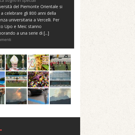
ca Sogno in Speciali
versità del Piemonte Orientale si
 a celebrare gli 800 anni della
nza universitaria a Vercelli. Per
to Upo e Meic stanno
borando a una serie di
[...]
mmenti