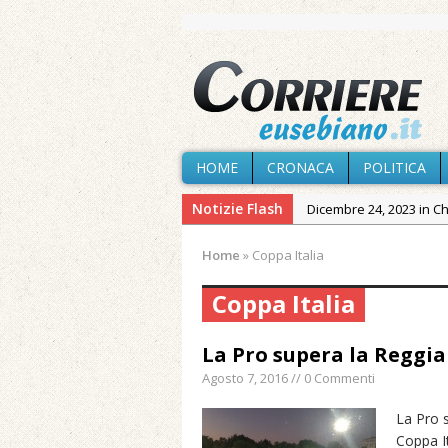
HOME
CRONACA
POLITICA
Notizie Flash
Dicembre 24, 2023 in C
Novembre 10, 2023 in 
Home
»
Coppa Italia
Agosto 7, 2026 in Cron
Coppa Italia
Agosto 7, 2026 in Cron
provvisoria»
La Pro supera la Reggia
Agosto 7, 2026 in Cron
Agosto 7, 2016 // 0 Commenti
Agosto 7, 2026 in Paesi
Agosto 7, 2026 in Cron
La Pro s
Coppa It
Maggio 11, 2024 in Spec