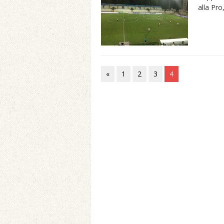
alla Pr
«
1
2
3
4