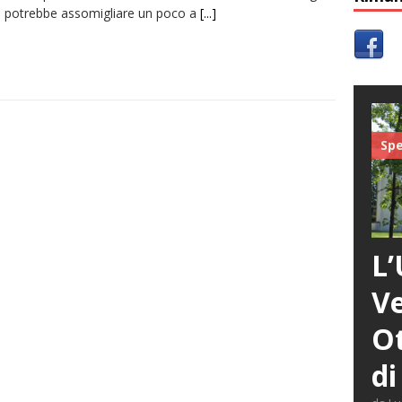
o, potrebbe assomigliare un poco a
[...]
Spe
L’
Ve
Ot
di