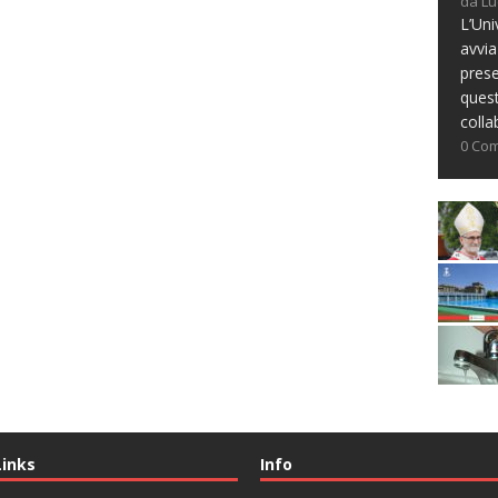
da Lu
L’Uni
avvia
prese
ques
colla
0 Co
Links
Info