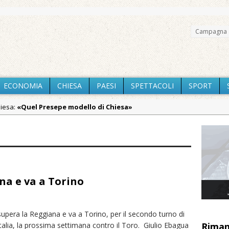
Campagna 
ECONOMIA
CHIESA
PAESI
SPETTACOLI
SPORT
hiesa:
«Quel Presepe modello di Chiesa»
Chiesa:
Tutto pronto per la 73ª Giornata del Ringraziamento: conve
aca:
Pro vs Saluzzo, amichevole di buon riscontro
aca:
Piscina ex Enal non balneabile dopo i controlli dell’Asl. Il Comu
na e va a Torino
aca:
La Pro verso l’avvio della Stagione
:
La Regione stanzia oltre 38mila euro per il carnevale di Santhià. L
aca:
Il Piemonte ha avviato la richiesta di calamità naturale per la si
upera la Reggiana e va a Torino, per il secondo turno di
alia, la prossima settimana contro il Toro. Giulio Ebagua
Riman
iali:
Dieci anni fa l’ingresso a Vercelli dell’arcivescovo mons. Marco