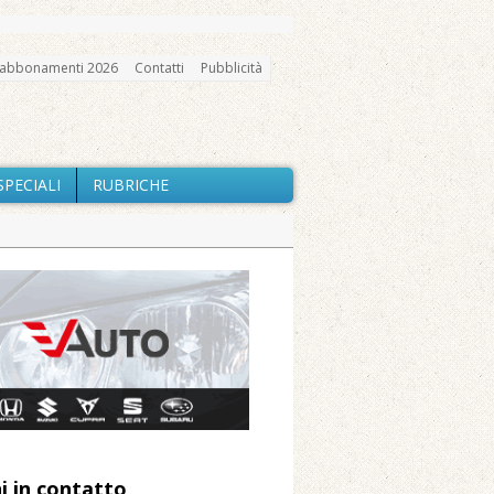
abbonamenti 2026
Contatti
Pubblicità
SPECIALI
RUBRICHE
gno, messa e mercatino agricolo
ne: «Misura precauzionale e
a soddisfazione della Pro Loco
ccità estrema e gli incendi
i in contatto
 Arnolfo