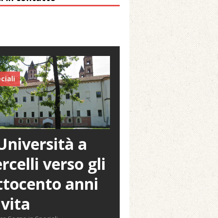
ciali
Università a
rcelli verso gli
tocento anni
 vita