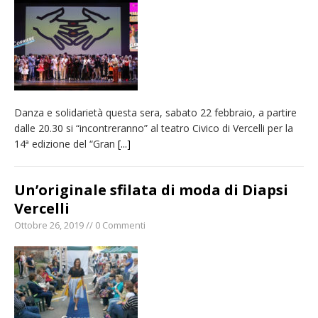
pellegrinaggio diocesano
Intervento dei vigili del fuoco per un
incendio di sterpaglie a Caresanablot
Asl Vc: arrivano i nuovi totem multifunzionali
per i pagamenti delle prestazioni
Danza e solidarietà questa sera, sabato 22 febbraio, a partire
Dieci anni fa l’ingresso a Vercelli
dalle 20.30 si “incontreranno” al teatro Civico di Vercelli per la
dell’arcivescovo mons. Marco Arnolfo
14ª edizione del “Gran
[...]
Un’originale sfilata di moda di Diapsi
Vercelli
Ottobre 26, 2019 // 0 Commenti