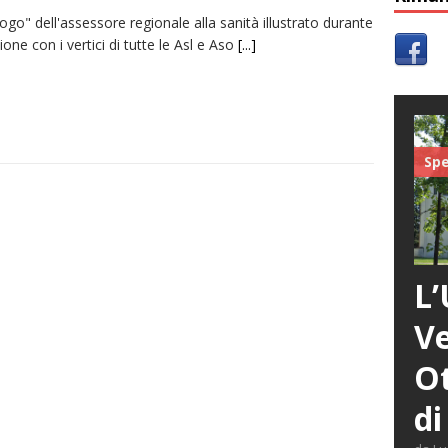
logo" dell'assessore regionale alla sanità illustrato durante
ione con i vertici di tutte le Asl e Aso
[...]
Spe
L’
Ve
Ot
di