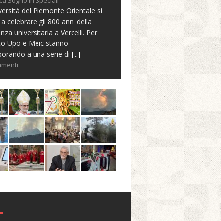
ca Sogno in Speciali
versità del Piemonte Orientale si
 a celebrare gli 800 anni della
nza universitaria a Vercelli. Per
to Upo e Meic stanno
borando a una serie di
[...]
mmenti