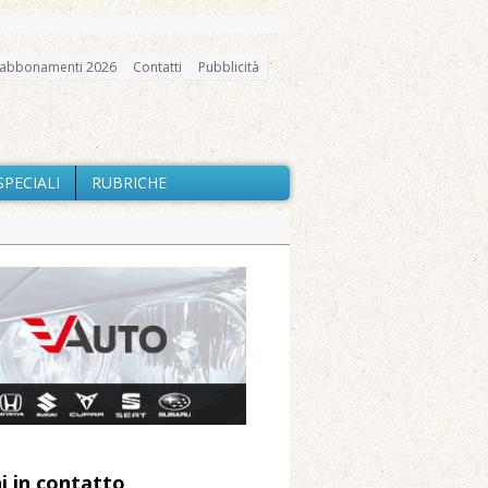
abbonamenti 2026
Contatti
Pubblicità
SPECIALI
RUBRICHE
gno, messa e mercatino agricolo
io e chiusi tutti i sentieri
nte Barone
Caresanablot
 Arnolfo
i in contatto