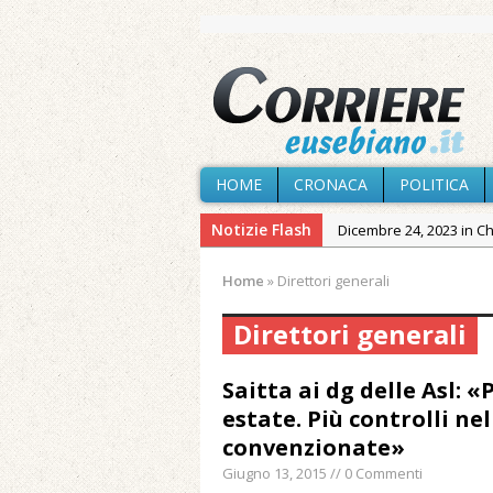
HOME
CRONACA
POLITICA
Notizie Flash
Dicembre 24, 2023 in C
Novembre 10, 2023 in 
Home
»
Direttori generali
Agosto 6, 2026 in Cron
Direttori generali
Agosto 6, 2026 in Cron
Agosto 5, 2026 in Cron
Saitta ai dg delle Asl: 
Agosto 4, 2026 in Chies
estate. Più controlli nel
Agosto 3, 2026 in Cron
convenzionate»
Maggio 11, 2024 in Spec
Giugno 13, 2015 // 0 Commenti