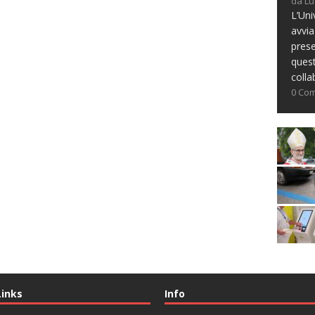
da Lu
L’Uni
avvia
prese
ques
colla
0 Co
Links
Info