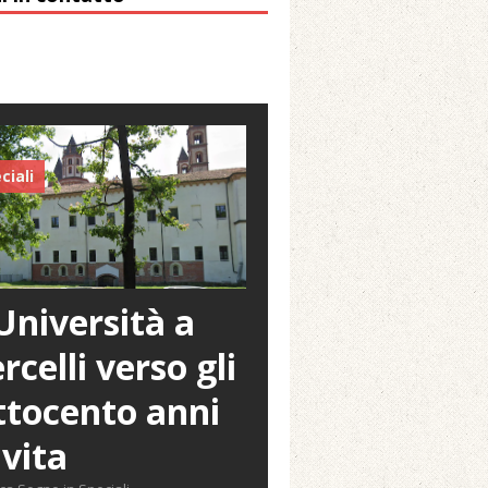
ciali
Università a
rcelli verso gli
tocento anni
 vita