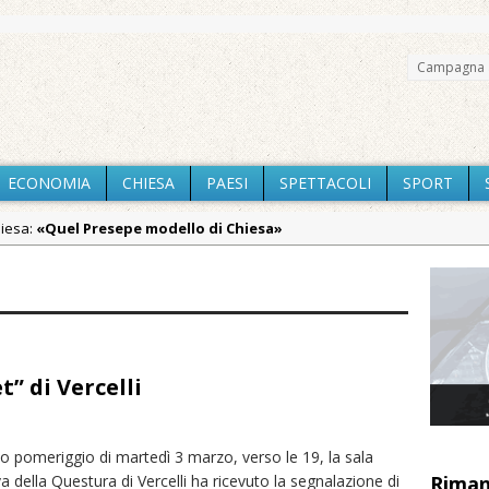
Campagna 
ECONOMIA
CHIESA
PAESI
SPETTACOLI
SPORT
hiesa:
«Quel Presepe modello di Chiesa»
Chiesa:
Tutto pronto per la 73ª Giornata del Ringraziamento: conve
aca:
Incendio sul Monte Barone: si estende il fronte. Evacuato il rifug
aca:
Vercelli: in alcune vie nuova tracciatura delle zone blu
aca:
Nuovo fronte delle fiamme: vasto incendio alle pendici del Mo
” di Vercelli
a:
Centinaia di vercellesi a Oropa per il pellegrinaggio diocesano
aca:
Intervento dei vigili del fuoco per un incendio di sterpaglie a 
o pomeriggio di martedì 3 marzo, verso le 19, la sala
iali:
Dieci anni fa l’ingresso a Vercelli dell’arcivescovo mons. Marco
a della Questura di Vercelli ha ricevuto la segnalazione di
Riman