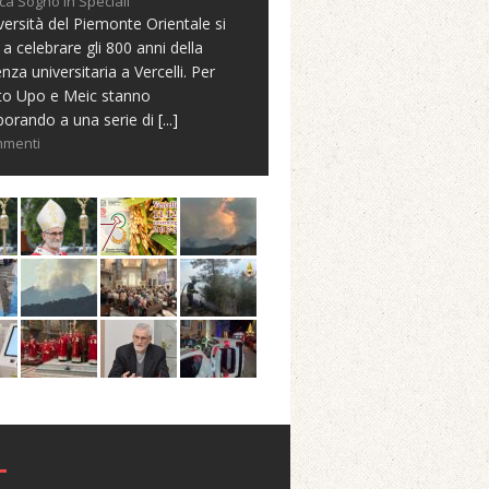
ca Sogno in Speciali
versità del Piemonte Orientale si
 a celebrare gli 800 anni della
nza universitaria a Vercelli. Per
to Upo e Meic stanno
borando a una serie di
[...]
mmenti