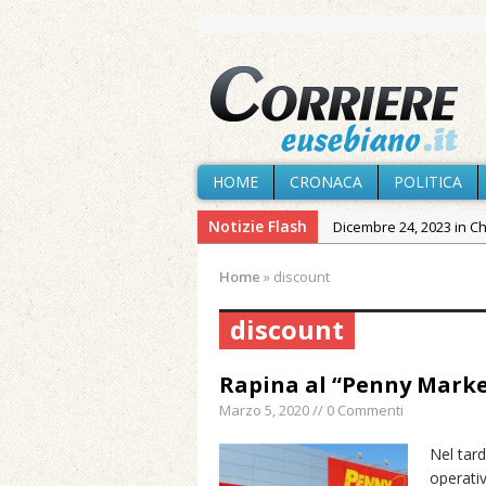
HOME
CRONACA
POLITICA
Notizie Flash
Dicembre 24, 2023 in C
Novembre 10, 2023 in 
Home
»
discount
Agosto 6, 2026 in Cron
discount
Agosto 6, 2026 in Cron
Agosto 5, 2026 in Cron
Rapina al “Penny Market
Agosto 4, 2026 in Chies
Marzo 5, 2020 // 0 Commenti
Agosto 3, 2026 in Cron
Nel tard
Maggio 11, 2024 in Spec
operativ