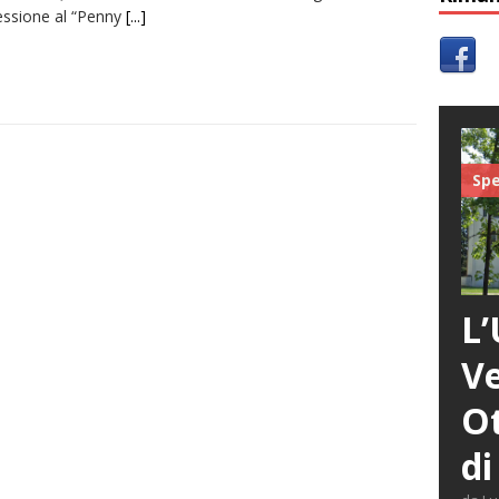
essione al “Penny
[...]
Spe
L’
Ve
Ot
di