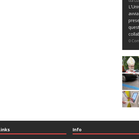
da Lu
L’Uni
avvia
prese
ques
colla
0 Co
Links
Info