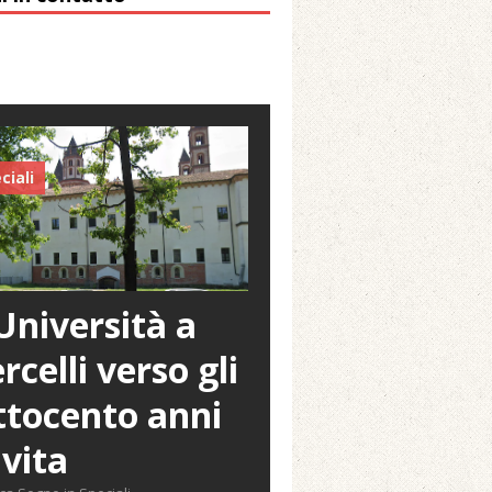
ciali
Università a
rcelli verso gli
tocento anni
 vita