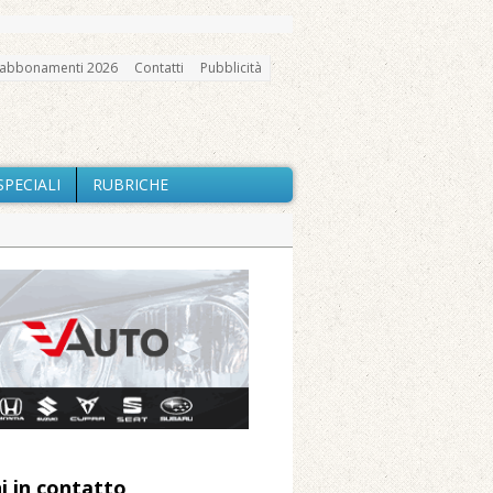
abbonamenti 2026
Contatti
Pubblicità
SPECIALI
RUBRICHE
gno, messa e mercatino agricolo
io e chiusi tutti i sentieri
nte Barone
Caresanablot
 Arnolfo
i in contatto