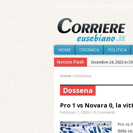
HOME
CRONACA
POLITICA
Notizie Flash
Dicembre 24, 2023 in C
Novembre 10, 2023 in 
Home
»
Dossena
Agosto 7, 2026 in Cron
Dossena
Agosto 7, 2026 in Politic
Agosto 6, 2026 in Cron
Pro 1 vs Novara 0, la vit
Agosto 6, 2026 in Cron
Febbraio 1, 2026 // 0 Commenti
Agosto 5, 2026 in Cron
Pro vs 
Maggio 11, 2024 in Spec
della se