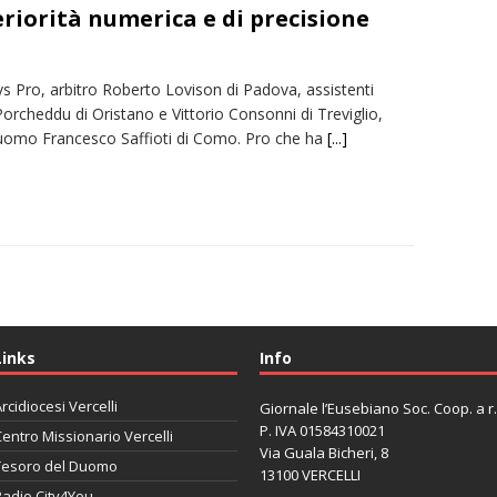
feriorità numerica e di precisione
s Pro, arbitro Roberto Lovison di Padova, assistenti
orcheddu di Oristano e Vittorio Consonni di Treviglio,
uomo Francesco Saffioti di Como. Pro che ha
[...]
Links
Info
rcidiocesi Vercelli
Giornale l’Eusebiano Soc. Coop. a r.l
P. IVA 01584310021
entro Missionario Vercelli
Via Guala Bicheri, 8
Tesoro del Duomo
13100 VERCELLI
Radio City4You