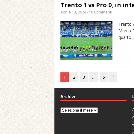
Trento 1 vs Pro 0, in in
Aprile 13, 2024 // 0 Commenti
Trento v
Marco P
quarto 
1
2
3
…
5
»
Archivi
A
Archivi
C