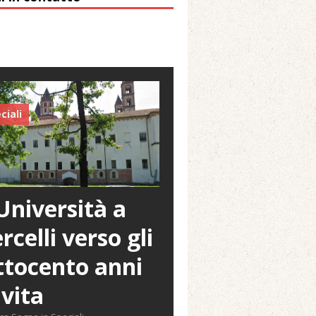
ciali
Università a
rcelli verso gli
tocento anni
 vita