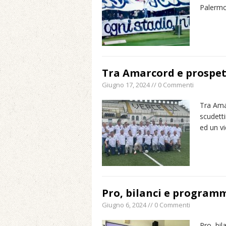
Palerm
Tra Amarcord e prospet
Giugno 17, 2024 // 0 Commenti
Tra Amar
scudetti
ed un v
Pro, bilanci e program
Giugno 6, 2024 // 0 Commenti
Pro, bil