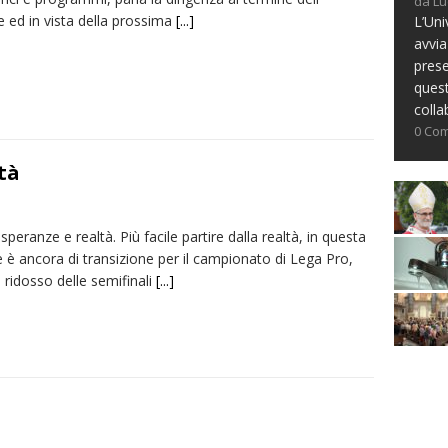
da Lu
e ed in vista della prossima
[...]
L’Uni
avvia
prese
ques
colla
0 Co
tà
 speranze e realtà. Più facile partire dalla realtà, in questa
 è ancora di transizione per il campionato di Lega Pro,
 ridosso delle semifinali
[...]