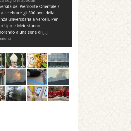
ca Sogno in Speciali
versità del Piemonte Orientale si
 a celebrare gli 800 anni della
nza universitaria a Vercelli. Per
to Upo e Meic stanno
borando a una serie di
[...]
mmenti