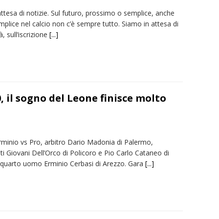
attesa di notizie. Sul futuro, prossimo o semplice, anche
mplice nel calcio non c’è sempre tutto. Siamo in attesa di
tà, sull’iscrizione
[...]
, il sogno del Leone finisce molto
rminio vs Pro, arbitro Dario Madonia di Palermo,
ti Giovani Dell’Orco di Policoro e Pio Carlo Cataneo di
 quarto uomo Erminio Cerbasi di Arezzo. Gara
[...]