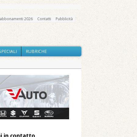
abbonamenti 2026
Contatti
Pubblicità
SPECIALI
RUBRICHE
gno, messa e mercatino agricolo
ccità estrema e gli incendi
utilizzo dell’acqua
io e chiusi tutti i sentieri
nte Barone
 Arnolfo
i in contatto