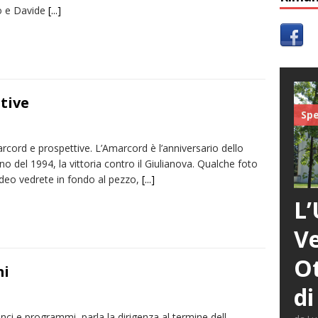
o e Davide
[...]
tive
Spe
cord e prospettive. L’Amarcord è l’anniversario dello
no del 1994, la vittoria contro il Giulianova. Qualche foto
ideo vedrete in fondo al pezzo,
[...]
L’
Ve
Ot
mi
di
anci e programmi, parla la dirigenza al termine dell