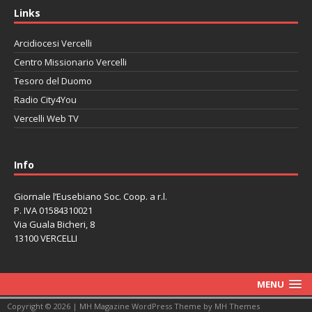
Links
Arcidiocesi Vercelli
Centro Missionario Vercelli
Tesoro del Duomo
Radio City4You
Vercelli Web TV
автоновости
Mazda CX-90
Volkswagen Taos
Lexus LC 500
Info
Giornale l’Eusebiano Soc. Coop. a r.l.
P. IVA 01584310021
Via Guala Bicheri, 8
13100 VERCELLI
MENU
Copyright © 2026 | MH Magazine WordPress Theme by
MH Themes