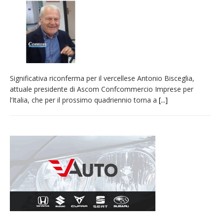
provvisoria»
La Pro verso l’avvio della Stagione
La Regione stanzia oltre 38mila euro per il
carnevale di Santhià. La soddisfazione della
Pro Loco
Significativa riconferma per il vercellese Antonio Bisceglia,
Dieci anni fa l’ingresso a Vercelli
attuale presidente di Ascom Confcommercio Imprese per
dell’arcivescovo mons. Marco Arnolfo
l’Italia, che per il prossimo quadriennio torna a
[...]