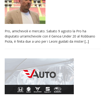
provvisoria»
La Pro verso l’avvio della Stagione
La Regione stanzia oltre 38mila euro per il
carnevale di Santhià. La soddisfazione della
Pro, amichevoli e mercato. Sabato 9 agosto la Pro ha
Pro Loco
disputato un’amichevole con il Genoa Under 20 al Robbiano
Dieci anni fa l’ingresso a Vercelli
Piola, è finita due a uno per i Leoni guidati da mister
[...]
dell’arcivescovo mons. Marco Arnolfo