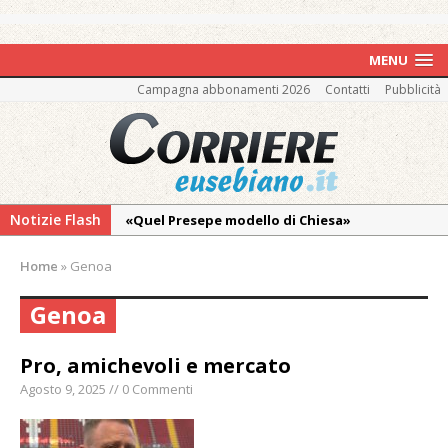
MENU
Campagna abbonamenti 2026
Contatti
Pubblicità
Notizie Flash
«Quel Presepe modello di Chiesa»
Tutto pronto per la 73ª Giornata del
Home
»
Genoa
Ringraziamento: convegno, messa e
mercatino agricolo
Genoa
Estate di sagre anche per i mezzi storici della
collezione della Fondazione Marazzato
Pro, amichevoli e mercato
Pro vs Saluzzo, amichevole di buon riscontro
Agosto 9, 2025 // 0 Commenti
Piscina ex Enal non balneabile dopo i controlli
dell’Asl. Il Comune: «Misura precauzionale e