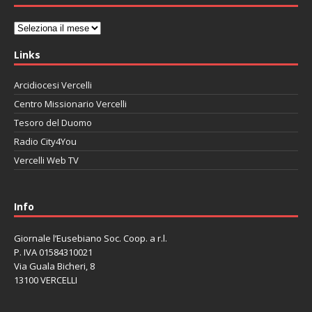
Archivi
Links
Arcidiocesi Vercelli
Centro Missionario Vercelli
Tesoro del Duomo
Radio City4You
Vercelli Web TV
автоновости
Mazda CX-90
Volkswagen Taos
Lexus LC 500
Info
Giornale l’Eusebiano Soc. Coop. a r.l.
P. IVA 01584310021
Via Guala Bicheri, 8
13100 VERCELLI