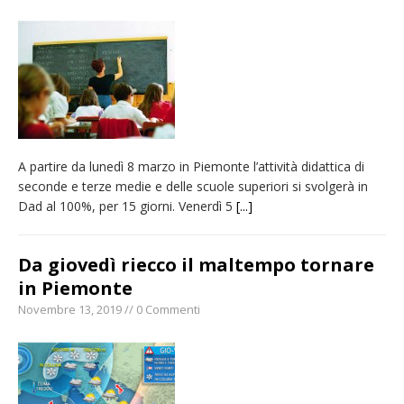
nubifragio di venerdì
Estate di sagre anche per i mezzi storici della
collezione della Fondazione Marazzato
Pro vs Saluzzo, amichevole di buon riscontro
Piscina ex Enal non balneabile dopo i controlli
dell’Asl. Il Comune: «Misura precauzionale e
A partire da lunedì 8 marzo in Piemonte l’attività didattica di
provvisoria»
seconde e terze medie e delle scuole superiori si svolgerà in
Dieci anni fa l’ingresso a Vercelli
Dad al 100%, per 15 giorni. Venerdì 5
[...]
dell’arcivescovo mons. Marco Arnolfo
Da giovedì riecco il maltempo tornare
in Piemonte
Novembre 13, 2019 // 0 Commenti