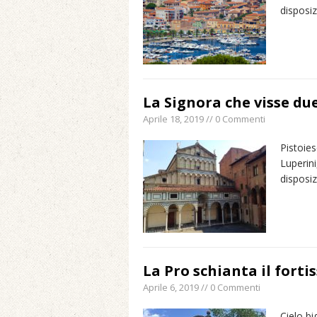
disposi
La Signora che visse due
Aprile 18, 2019 // 0 Commenti
Pistoies
Luperin
disposiz
La Pro schianta il forti
Aprile 6, 2019 // 0 Commenti
Cielo bi