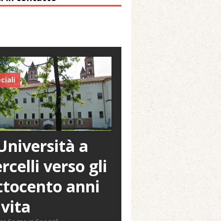
ciali
Università a
rcelli verso gli
tocento anni
 vita