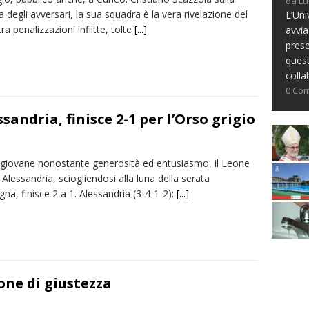
da Lu
 degli avversari, la sua squadra è la vera rivelazione del
L’Uni
tra penalizzazioni inflitte, tolte
[...]
avvia
prese
ques
colla
0 Co
ssandria, finisce 2-1 per l’Orso grigio
giovane nonostante generosità ed entusiasmo, il Leone
Alessandria, sciogliendosi alla luna della serata
a, finisce 2 a 1. Alessandria (3-4-1-2):
[...]
eone di giustezza