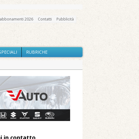
abbonamenti 2026
Contatti
Pubblicità
SPECIALI
RUBRICHE
gno, messa e mercatino agricolo
ne: «Misura precauzionale e
a soddisfazione della Pro Loco
ccità estrema e gli incendi
i in contatto
 Arnolfo