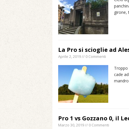
panchina
girone, 
La Pro si scioglie ad Ale
Aprile 2, 2019 // 0 Commenti
Troppo 
cade ad 
mandrogn
Pro 1 vs Gozzano 0, il L
Marzo 30, 2019 // 0 Commenti