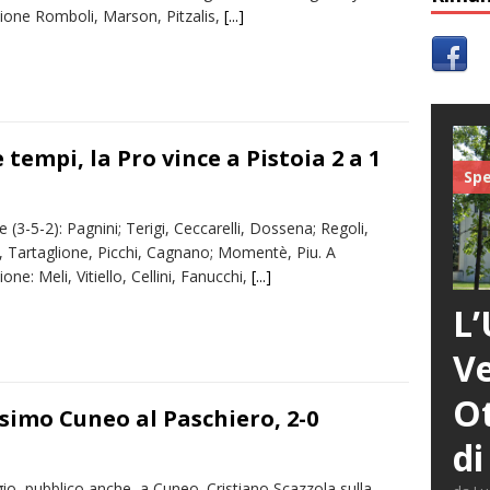
zione Romboli, Marson, Pitzalis,
[...]
 tempi, la Pro vince a Pistoia 2 a 1
Spe
e (3-5-2): Pagnini; Terigi, Ceccarelli, Dossena; Regoli,
i, Tartaglione, Picchi, Cagnano; Momentè, Piu. A
ione: Meli, Vitiello, Cellini, Fanucchi,
[...]
L’
Ve
Ot
ssimo Cuneo al Paschiero, 2-0
di
gio, pubblico anche, a Cuneo. Cristiano Scazzola sulla