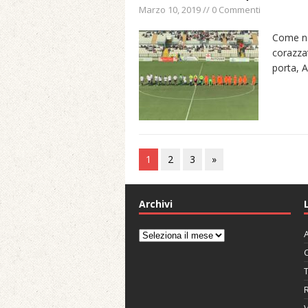
Marzo 10, 2019 // 0 Commenti
Come nei
corazzat
porta, 
1
2
3
»
Archivi
A
Archivi
C