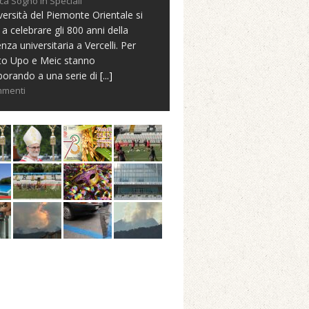
ca Sogno in Speciali
versità del Piemonte Orientale si
 a celebrare gli 800 anni della
nza universitaria a Vercelli. Per
to Upo e Meic stanno
borando a una serie di
[...]
mmenti