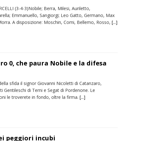
ELLI (3-4-3)Nobile; Berra, Milesi, Auriletto,
lla; Emmanuello, Sangiorgi; Leo Gatto, Germano, Max
Morra. A disposizione: Moschin, Comi, Bellemo, Rosso,
[...]
ro 0, che paura Nobile e la difesa
della sfida il signor Giovanni Nicoletti di Catanzaro,
ti Gentileschi di Terni e Segat di Pordenone. Le
ni le troverete in fondo, oltre la firma.
[...]
ei peggiori incubi