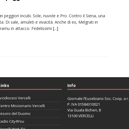
 peggiori incubi. Sole, nuvole e Pro. Contro il Siena, una
a. Di sale, amuleti e vivacità. Anche di ex, Melgrati in
Aramu in attacco. Fedelissimi
[...]
Links
Info
rcidiocesi Vercelli
Giornale l’Eusebiano Soc. Coop. a r.l
P. IVA 01584310021
entro Missionario Vercelli
Via Guala Bicheri, 8
Tesoro del Duomo
13100 VERCELLI
Radio City4You