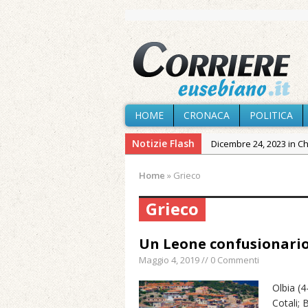
HOME
CRONACA
POLITICA
Notizie Flash
Dicembre 24, 2023 in C
Novembre 10, 2023 in 
Home
»
Grieco
Agosto 7, 2026 in Cron
Grieco
Agosto 7, 2026 in Cron
provvisoria»
Un Leone confusionario
Agosto 7, 2026 in Cron
Maggio 4, 2019 // 0 Commenti
Agosto 7, 2026 in Paesi
Agosto 7, 2026 in Cron
Olbia (4
Cotali; 
Maggio 11, 2024 in Spec