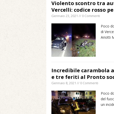
Violento scontro tra au
Vercelli: codice rosso p
Gennaio 23, 2021 // 0 Commenti
Poco dop
di Verce
Ariotti
Incredibile carambola a
e tre feriti al Pronto s
Gennaio 8, 2021 // 0 Commenti
Poco dop
del fuo
un incid