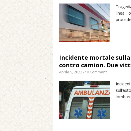
Tragedia
linea To
procede
Incidente mortale sulla 
contro camion. Due vitt
Aprile 5, 2022 // 0 Commenti
Incident
sull’aut
lombardo