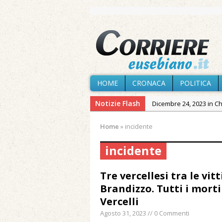
HOME
CRONACA
POLITICA
Notizie Flash
Dicembre 24, 2023 in C
Novembre 10, 2023 in 
Home
»
incidente
Agosto 7, 2026 in Cron
provvisoria»
incidente
Agosto 7, 2026 in Cron
Tre vercellesi tra le vit
Agosto 7, 2026 in Paesi
Brandizzo. Tutti i mort
Agosto 7, 2026 in Cron
Vercelli
Agosto 7, 2026 in Politic
Agosto 31, 2023 // 0 Commenti
Maggio 11, 2024 in Spec