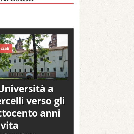
ciali
Università a
rcelli verso gli
tocento anni
 vita