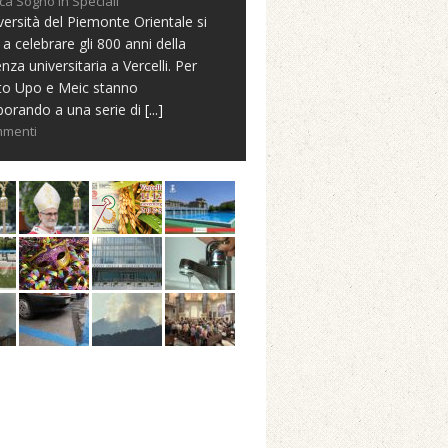
ca Sogno in Speciali
versità del Piemonte Orientale si
 a celebrare gli 800 anni della
nza universitaria a Vercelli. Per
to Upo e Meic stanno
borando a una serie di
[...]
mmenti