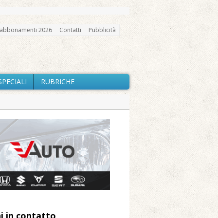
abbonamenti 2026
Contatti
Pubblicità
SPECIALI
RUBRICHE
gno, messa e mercatino agricolo
ne: «Misura precauzionale e
a soddisfazione della Pro Loco
ccità estrema e gli incendi
utilizzo dell’acqua
i in contatto
 Arnolfo