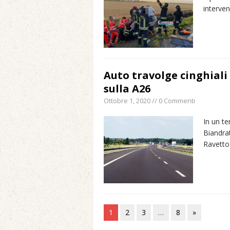
interven
Auto travolge cinghiali
sulla A26
Ottobre 1, 2020 // 0 Commenti
In un te
Biandra
Ravetto
1
2
3
…
8
»