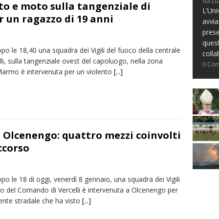
da Lu
to e moto sulla tangenziale di
L’Uni
er un ragazzo di 19 anni
avvia
prese
ques
o le 18,40 una squadra dei Vigili del fuoco della centrale
colla
lli, sulla tangenziale ovest del capoluogo, nella zona
0 Co
 Marmo è intervenuta per un violento
[...]
 Olcenengo: quattro mezzi coinvolti
occorso
o le 18 di oggi, venerdì 8 gennaio, una squadra dei Vigili
co del Comando di Vercelli è intervenuta a Olcenengo per
ente stradale che ha visto
[...]