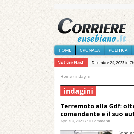
HOME
CRONACA
POLITICA
Notizie Flash
Dicembre 24, 2023 in C
Novembre 10, 2023 in 
Home
»
indagini
Agosto 6, 2026 in Cron
indagini
Agosto 6, 2026 in Cron
Agosto 5, 2026 in Cron
Terremoto alla Gdf: oltr
Agosto 4, 2026 in Chies
comandante e il suo auti
Agosto 3, 2026 in Cron
Aprile 9, 2021 // 0 Commenti
Maggio 11, 2024 in Spec
Sono agl