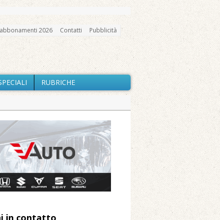
abbonamenti 2026
Contatti
Pubblicità
SPECIALI
RUBRICHE
gno, messa e mercatino agricolo
io e chiusi tutti i sentieri
nte Barone
Caresanablot
 Arnolfo
i in contatto