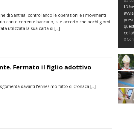
da Lu
L’Uni
avvia
ne di Santhià, controllando le operazioni e i movimenti
prese
rio conto corrente bancario, si è accorto che pochi giorni
ques
tata utilizzata la sua carta di
[...]
colla
0 Co
e. Fermato il figlio adottivo
à sgomenta davanti l'ennesimo fatto di cronaca
[...]