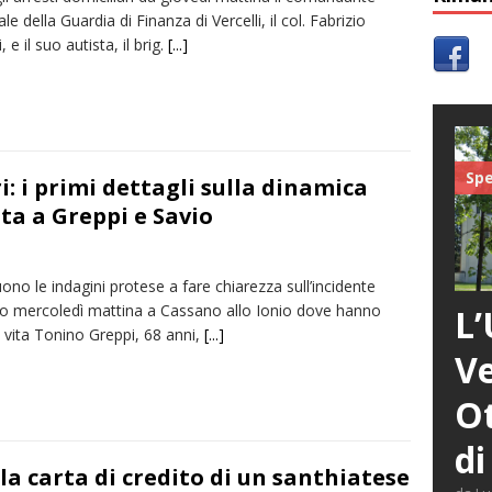
ale della Guardia di Finanza di Vercelli, il col. Fabrizio
, e il suo autista, il brig.
[...]
Spe
i: i primi dettagli sulla dinamica
ita a Greppi e Savio
no le indagini protese a fare chiarezza sull’incidente
o mercoledì mattina a Cassano allo Ionio dove hanno
L’
 vita Tonino Greppi, 68 anni,
[...]
Ve
Ot
di
la carta di credito di un santhiatese