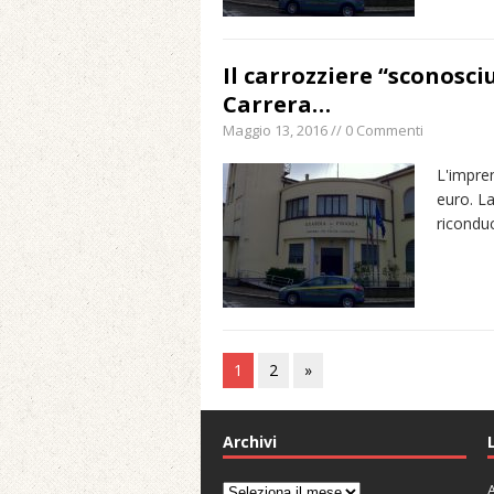
Il carrozziere “sconosci
Carrera…
Maggio 13, 2016 // 0 Commenti
L'impren
euro. La
riconduc
1
2
»
Archivi
A
Archivi