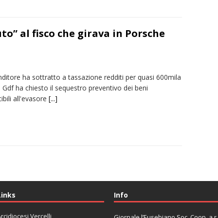
uto” al fisco che girava in Porsche
ditore ha sottratto a tassazione redditi per quasi 600mila
 Gdf ha chiesto il sequestro preventivo dei beni
ibili all'evasore
[...]
Links
Info
rcidiocesi Vercelli
Giornale l’Eusebiano Soc. Coop. a r.l