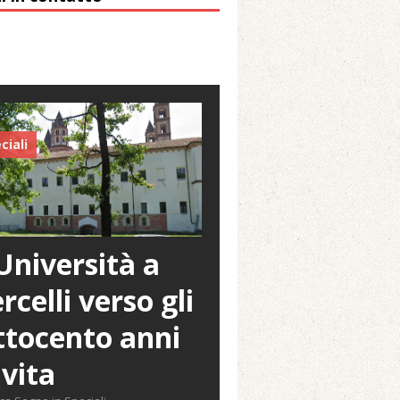
ciali
Università a
rcelli verso gli
tocento anni
 vita