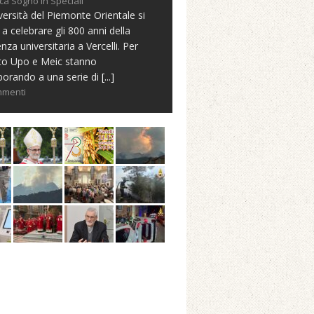
ca Sogno in Speciali
versità del Piemonte Orientale si
 a celebrare gli 800 anni della
nza universitaria a Vercelli. Per
to Upo e Meic stanno
borando a una serie di
[...]
mmenti