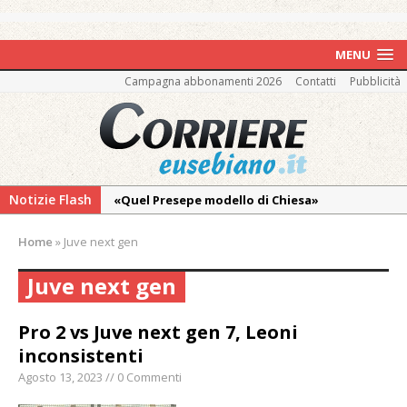
MENU
Campagna abbonamenti 2026
Contatti
Pubblicità
Notizie Flash
«Quel Presepe modello di Chiesa»
Tutto pronto per la 73ª Giornata del
Home
»
Juve next gen
Ringraziamento: convegno, messa e
mercatino agricolo
Juve next gen
Quel giardino davanti all’ospedale curato da
otto soggetti autistici in cura all’Asl di
Pro 2 vs Juve next gen 7, Leoni
Vercelli
inconsistenti
Dopo caldo e incendi, il maltempo estremo:
Agosto 13, 2023 // 0 Commenti
nell’Alto Novarese si contano i danni del