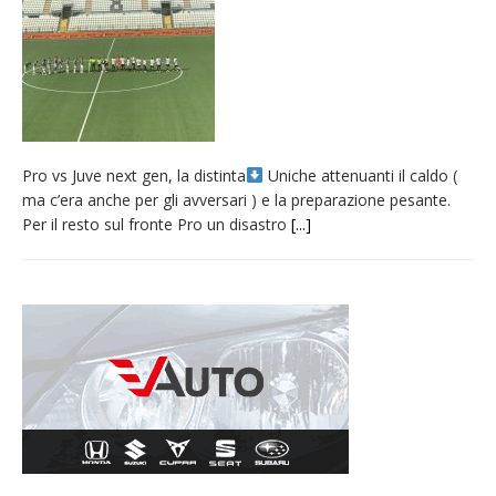
nubifragio di venerdì
Estate di sagre anche per i mezzi storici della
collezione della Fondazione Marazzato
Pro vs Saluzzo, amichevole di buon riscontro
Piscina ex Enal non balneabile dopo i controlli
Pro vs Juve next gen, la distinta
Uniche attenuanti il caldo (
dell’Asl. Il Comune: «Misura precauzionale e
ma c’era anche per gli avversari ) e la preparazione pesante.
provvisoria»
Per il resto sul fronte Pro un disastro
[...]
Dieci anni fa l’ingresso a Vercelli
dell’arcivescovo mons. Marco Arnolfo