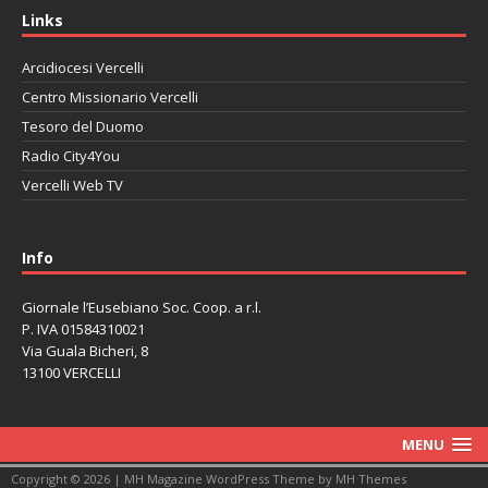
Links
Arcidiocesi Vercelli
Centro Missionario Vercelli
Tesoro del Duomo
Radio City4You
Vercelli Web TV
автоновости
Mazda CX-90
Volkswagen Taos
Lexus LC 500
Info
Giornale l’Eusebiano Soc. Coop. a r.l.
P. IVA 01584310021
Via Guala Bicheri, 8
13100 VERCELLI
MENU
Copyright © 2026 | MH Magazine WordPress Theme by
MH Themes