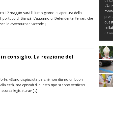
da Lu
L’Uni
avvia
a 17 maggio sarà l’ultimo giorno di apertura della
prese
l polittico di Bianzè. L’autunno di Defendente Ferrari, che
ques
uisce le avventurose vicende
[...]
colla
0 Co
in consiglio. La reazione del
orte: «Sono dispiaciuta perché non diamo un buon
 alla città, ma episodi di questo tipo si sono verificati
 scorsa legislatura»
[...]