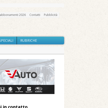
abbonamenti 2026
Contatti
Pubblicità
SPECIALI
RUBRICHE
gno, messa e mercatino agricolo
io e chiusi tutti i sentieri
nte Barone
Caresanablot
 Arnolfo
i in contatto