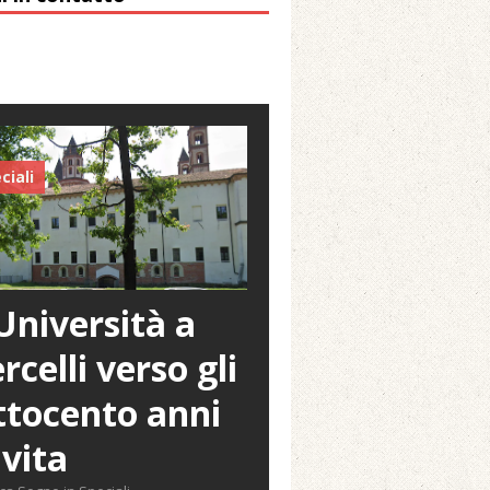
ciali
Università a
rcelli verso gli
tocento anni
 vita