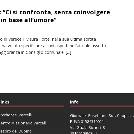
 “Ci si confronta, senza coinvolgere
 in base all’umore”
co di Verecelli Maura Forte, nella sua ultima sortita
e, ha voluto specificare alcuni aspetti nell’attuale assetto
aggioranza in Consiglio comunale:
[...]
Links
Info
rcidiocesi Vercelli
Giornale l’Eusebiano Soc. Coop. a r.l
P. IVA 01584310021
entro Missionario Vercelli
Via Guala Bicheri, 8
Tesoro del Duomo
13100 VERCELLI