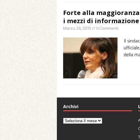
Forte alla maggioranza:
i mezzi di informazione
Marzo 29, 2015 // 0 Commenti
Il sinda
ufficial
della m
Archivi
A
Archivi
C