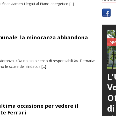
di finanziamenti legati al Piano energetico
[...]
omunale: la minoranza abbandona
Spe
ioranza: «Da noi solo senso di responsabilità». Demaria:
mo le scuse del sindaco»
[...]
L’
Ve
Ot
 ultima occasione per vedere il
di
te Ferrari