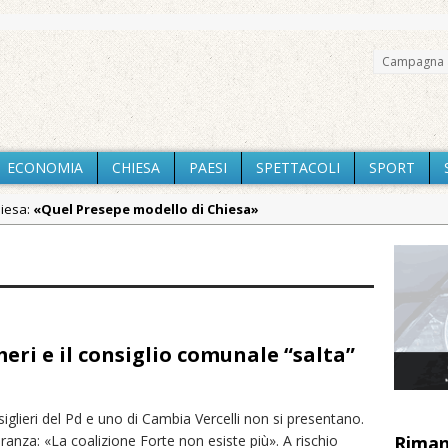
Campagna 
ECONOMIA
CHIESA
PAESI
SPETTACOLI
SPORT
hiesa:
«Quel Presepe modello di Chiesa»
Chiesa:
Tutto pronto per la 73ª Giornata del Ringraziamento: conve
aca:
Incendio sul Monte Barone: si estende il fronte. Evacuato il rifug
aca:
Vercelli: in alcune vie nuova tracciatura delle zone blu
aca:
Nuovo fronte delle fiamme: vasto incendio alle pendici del Mo
ri e il consiglio comunale “salta”
a:
Centinaia di vercellesi a Oropa per il pellegrinaggio diocesano
aca:
Intervento dei vigili del fuoco per un incendio di sterpaglie a 
iglieri del Pd e uno di Cambia Vercelli non si presentano.
iali:
Dieci anni fa l’ingresso a Vercelli dell’arcivescovo mons. Marco
anza: «La coalizione Forte non esiste più». A rischio
Riman