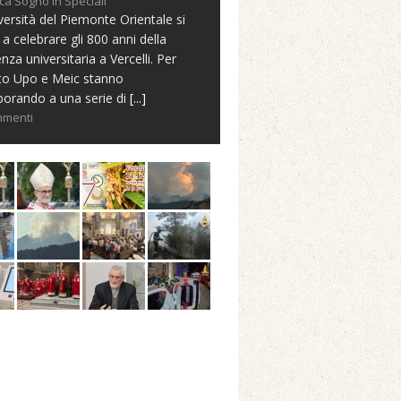
ca Sogno in Speciali
versità del Piemonte Orientale si
 a celebrare gli 800 anni della
nza universitaria a Vercelli. Per
to Upo e Meic stanno
borando a una serie di
[...]
mmenti