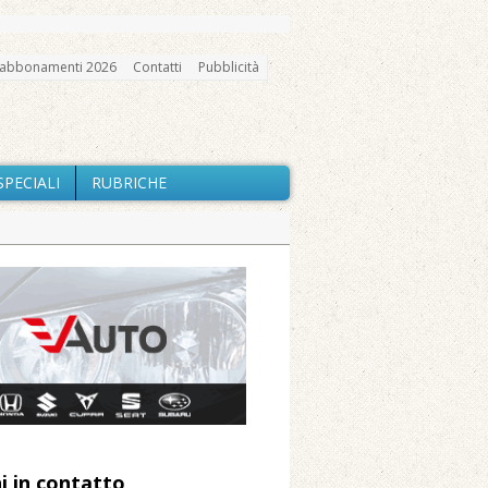
abbonamenti 2026
Contatti
Pubblicità
SPECIALI
RUBRICHE
gno, messa e mercatino agricolo
ne: «Misura precauzionale e
a soddisfazione della Pro Loco
ccità estrema e gli incendi
i in contatto
 Arnolfo