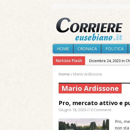
HOME
CRONACA
POLITICA
Notizie Flash
Dicembre 24, 2023 in C
Novembre 10, 2023 in 
Home
»
Mario Ardissone
Agosto 7, 2026 in Cron
Mario Ardissone
Agosto 7, 2026 in Cron
provvisoria»
Pro, mercato attivo e p
Agosto 7, 2026 in Cron
Giugno 18, 2026 // 0 Commenti
Agosto 7, 2026 in Paesi
Agosto 7, 2026 in Cron
Pro, me
non sta
Maggio 11, 2024 in Spec