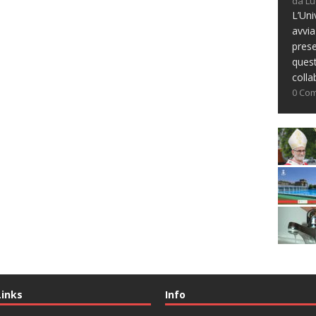
da Lu
L’Uni
avvia
prese
ques
colla
0 Co
Links
Info