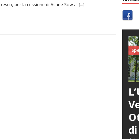
fresco, per la cessione di Asane Sow al
[...]
Spe
L’
Ve
Ot
di