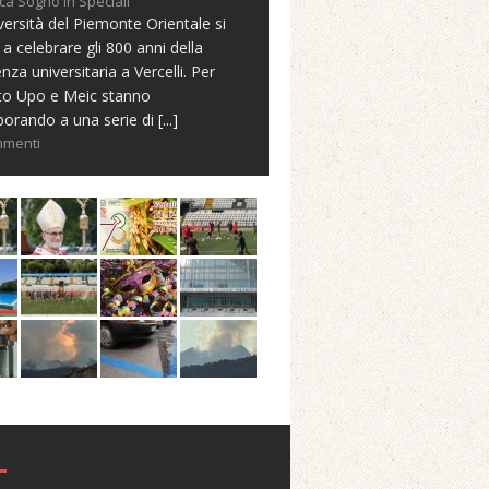
ca Sogno in Speciali
versità del Piemonte Orientale si
 a celebrare gli 800 anni della
nza universitaria a Vercelli. Per
to Upo e Meic stanno
borando a una serie di
[...]
mmenti