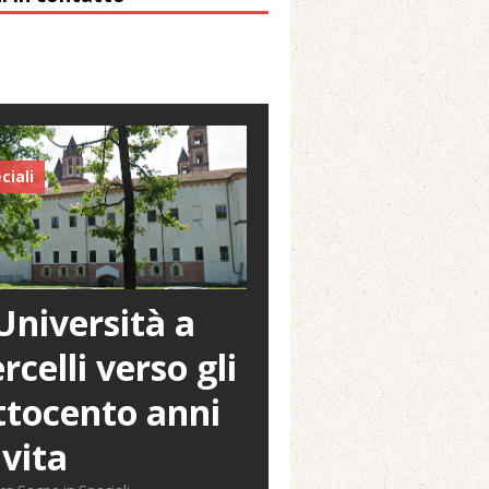
ciali
Università a
rcelli verso gli
tocento anni
 vita